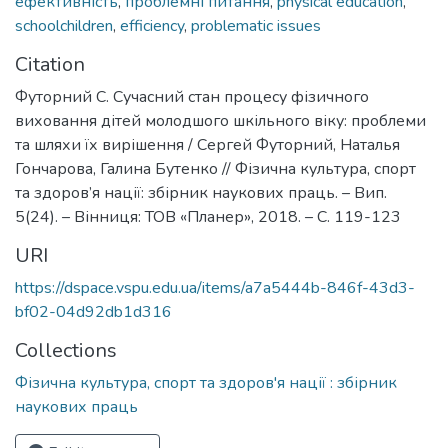
ефективність
,
проблемні питання
,
physical education
,
schoolchildren
,
efficiency
,
problematic issues
Citation
Футорний С. Сучасний стан процесу фізичного
виховання дітей молодшого шкільного віку: проблеми
та шляхи їх вирішення / Сергей Футорний, Наталья
Гончарова, Галина Бутенко // Фізична культура, спорт
та здоров’я нації: збірник наукових праць. – Вип.
5(24). – Вінниця: ТОВ «Планер», 2018. – C. 119-123
URI
https://dspace.vspu.edu.ua/items/a7a5444b-846f-43d3-
bf02-04d92db1d316
Collections
Фізична культура, спорт та здоров'я нації : збірник
наукових праць