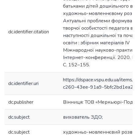
батьками дітей дошкільного вік
художньо-мовленнєвому розви
Актуальні проблеми формуван
творчої особистості педагога в 
dc.identifier.citation
наступності дошкільної та почат
освіти : збірник матеріалів IV
Міжнародної науково-практичн
Інтернет-конференції. 2020. Ви
С. 152–155.
https://dspace.vspu.edu.ua/items/
dc.identifier.uri
c260-43ee-91a9-5bfc2bd1ea22
dc.publisher
Вінниця: ТОВ «Меркьюрі-Поділ
dc.subject
вихователь ЗДО;
dc.subject
художньо-мовленнєвий розвит