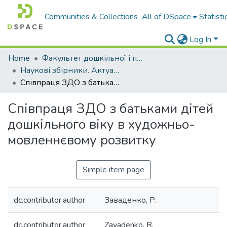
Communities & Collections
All of DSpace
Statisti
Log In
Home
Факультет дошкільної і початкової освіти
Наукові збірники. Актуальні проблеми дошкільної та початкової освіти в контексті європейських освітніх стратегій
Співпраця ЗДО з батьками дітей дошкільного віку в художньо-мовленнєвому розвитку
Співпраця ЗДО з батьками дітей
дошкільного віку в художньо-
мовленнєвому розвитку
Simple item page
dc.contributor.author
Заваденко, Р.
dc.contributor.author
Zavadenko, R.