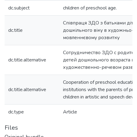
dc.subject
children of preschool age.
Співпраця ЗДО з батьками діте
dc.title
дошкільного віку в художньо-
мовленнєвому розвитку
Сотрудничество ЗДО с родите
dc.title.alternative
детей дошкольного возраста в
художественно-речевом разви
Cooperation of preschool educatio
dc.title.alternative
institutions with the parents of pr
children in artistic and speech de
dc.type
Article
Files