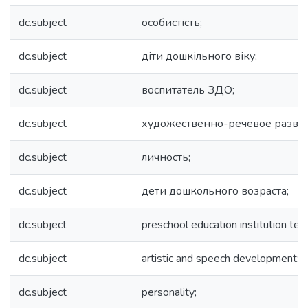
dc.subject
особистість;
dc.subject
діти дошкільного віку;
dc.subject
воспитатель ЗДО;
dc.subject
художественно-речевое развит
dc.subject
личность;
dc.subject
дети дошкольного возраста;
dc.subject
preschool education institution tea
dc.subject
artistic and speech development;
dc.subject
personality;