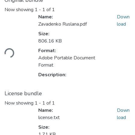
Original bundle
Now showing
1 - 1 of 1
Name:
Down
Zavadenko Ruslana.pdf
load
Size:
806.16 KB
ding...
Format:
Adobe Portable Document
Format
Description:
License bundle
Now showing
1 - 1 of 1
Name:
Down
license.txt
load
Size:
1.71 KB