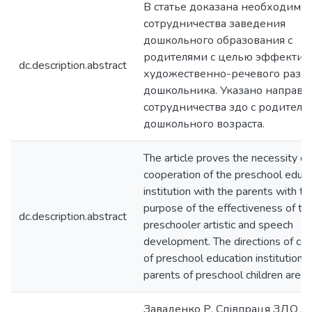
В статье доказана необходимос
сотрудничества заведения
дошкольного образования с
родителями с целью эффектив
dc.description.abstract
художественно-речевого разв
дошкольника. Указано направл
сотрудничества здо с родителя
дошкольного возраста.
The article proves the necessity of
cooperation of the preschool educa
institution with the parents with th
purpose of the effectiveness of th
dc.description.abstract
preschooler artistic and speech
development. The directions of co
of preschool education institution 
parents of preschool children are ou
Заваденко Р. Співпраця ЗДО з