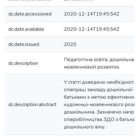
dc.date.accessioned
2020-12-14T19:45:54Z
dc.date.available
2020-12-14T19:45:54Z
dc.date.issued
2020
Педагогічна освіта; дошкільна ос
dc.description
мовленнєвий розвиток.
У статті доведено необхідність
співпраці закладу дошкільної ос
батьками з метою ефективност
dc.description.abstract
художньо-мовленнєвого розви
дошкільника. Зазначено напря
співробітництва ЗДО з батькам
дошкільного віку.