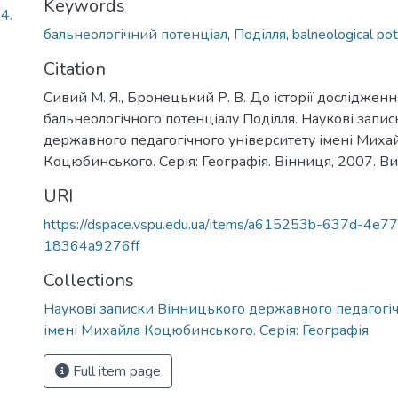
Keywords
4.
бальнеологічний потенціал
,
Поділля
,
balneological pot
Citation
Сивий М. Я., Бронецький Р. В. До історії дослідженн
бальнеологічного потенціалу Поділля. Наукові запи
державного педагогічного університету імені Миха
Коцюбинського. Серія: Географія. Вінниця, 2007. Вип
URI
https://dspace.vspu.edu.ua/items/a615253b-637d-4e7
18364a9276ff
Collections
Наукові записки Вінницького державного педагогіч
імені Михайла Коцюбинського. Серія: Географія
Full item page