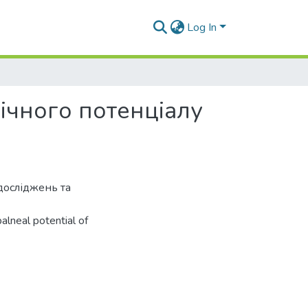
Log In
гічного потенціалу
досліджень та
alneal potential of