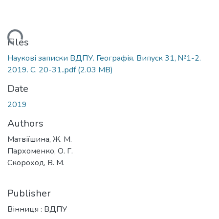
ding...
Files
Наукові записки ВДПУ. Географія. Випуск 31, №1-2.
2019. С. 20-31..pdf
(2.03 MB)
Date
2019
Authors
Матвіїшина, Ж. М.
Пархоменко, О. Г.
Скороход, В. М.
Publisher
Вінниця : ВДПУ