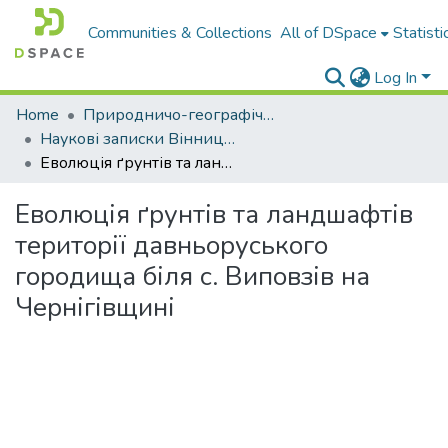
Communities & Collections
All of DSpace
Statisti
Log In
Home
Природничо-географічний факультет
Наукові записки Вінницького державного педагогічного університету імені Михайла Коцюбинського. Серія: Географія
Еволюція ґрунтів та ландшафтів території давньоруського городища біля с. Виповзів на Чернігівщині
Еволюція ґрунтів та ландшафтів
території давньоруського
городища біля с. Виповзів на
Чернігівщині