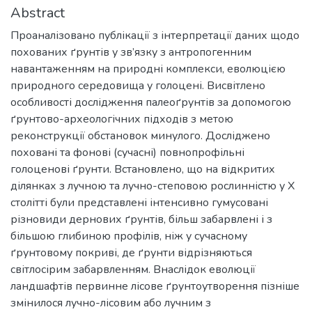
Abstract
Проаналізовано публікації з інтерпретації даних щодо
похованих ґрунтів у зв’язку з антропогенним
навантаженням на природні комплекси, еволюцією
природного середовища у голоцені. Висвітлено
особливості дослідження палеоґрунтів за допомогою
ґрунтово-археологічних підходів з метою
реконструкції обстановок минулого. Досліджено
поховані та фонові (сучасні) повнопрофільні
голоценові ґрунти. Встановлено, що на відкритих
ділянках з лучною та лучно-степовою рослинністю у Х
столітті були представлені інтенсивно гумусовані
різновиди дернових ґрунтів, більш забарвлені і з
більшою глибиною профілів, ніж у сучасному
ґрунтовому покриві, де ґрунти відрізняються
світлосірим забарвленням. Внаслідок еволюції
ландшафтів первинне лісове ґрунтоутворення пізніше
змінилося лучно-лісовим або лучним з