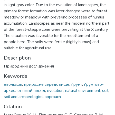
in light gray color. Due to the evolution of landscapes, the
primary forest formation was later changed were to forest
meadow or meadow with prevailing processes of humus
accumulation. Landscapes as near the modern northern part
of the forest-steppe zone were prevailing at the X century.
The situation was favorable for the resettlement of a
people here. The soils were fertile (highly humus) and
suitable for agricultural use.
Description
Природничі дослідження
Keywords
еволюція
,
природне середовище
,
ґрунт
,
ґрунтово-
археологічний підхід
,
evolution
,
natural environment
,
soil
,
soil and archaeological approach
Citation
Матвіїшина Ж. М., Пархоменко О. Г., Скороход В. М.