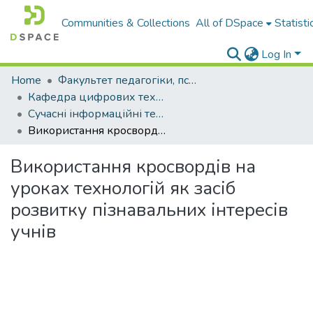
Communities & Collections
All of DSpace
Statisti
Log In
Home
Факультет педагогіки, психології і професійної освіти
Кафедра цифрових технологій і професійної освіти
Сучасні інформаційні технології та інноваційні методики навчання у підготовці фахівців: методологія, теорія, досвід, проблеми : збірник наукових праць
Використання кросвордів на уроках технологій як засіб розвитку пізнавальних інтересів учнів
Використання кросвордів на
уроках технологій як засіб
розвитку пізнавальних інтересів
учнів