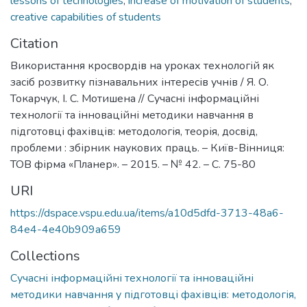
lessons of technologies
,
increase of motivation of students
,
creative capabilities of students
Citation
Використання кросвордів на уроках технологій як
засіб розвитку пізнавальних інтересів учнів / Я. О.
Токарчук, І. С. Мотишена // Сучасні інформаційні
технології та інноваційні методики навчання в
підготовці фахівців: методологія, теорія, досвід,
проблеми : збірник наукових праць. – Київ-Вінниця:
ТОВ фірма «Планер». – 2015. – № 42. – С. 75-80
URI
https://dspace.vspu.edu.ua/items/a10d5dfd-3713-48a6-
84e4-4e40b909a659
Collections
Сучасні інформаційні технології та інноваційні
методики навчання у підготовці фахівців: методологія,