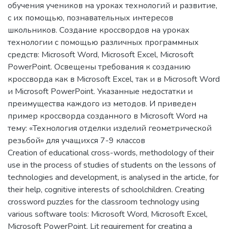
обучения учеников на уроках технологий и развитие,
с их помощью, познавательных интересов
школьников. Создание кроссвордов на уроках
технологии с помощью различных программных
средств: Microsoft Word, Microsoft Excel, Microsoft
PowerPoint. Освещены требования к созданию
кроссворда как в Microsoft Excel, так и в Microsoft Word
и Microsoft PowerPoint. Указанные недостатки и
преимущества каждого из методов. И приведен
пример кроссворда созданного в Microsoft Word на
тему: «Технология отделки изделий геометрической
резьбой» для учащихся 7-9 классов
Creation of educational cross-words, methodology of their
use in the process of studies of students on the lessons of
technologies and development, is analysed in the article, for
their help, cognitive interests of schoolchildren. Creating
crossword puzzles for the classroom technology using
various software tools: Microsoft Word, Microsoft Excel,
Microsoft PowerPoint. Lit requirement for creating a