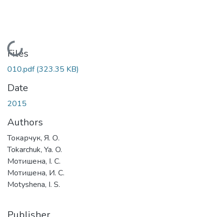
Loading...
Files
010.pdf
(323.35 KB)
Date
2015
Authors
Токарчук, Я. О.
Tokarchuk, Ya. O.
Мотишена, І. С.
Мотишена, И. С.
Motyshena, I. S.
Publisher