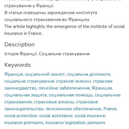
страхування у Франції.
В статье освещены зарождения института
социального страхования во Франции.
The article highlights the emergence of the institute of social
insurance in France.
Description
Історія Франції. Соціальне страхування
Keywords
Франція
,
соціальний захист
,
соціальна допомога
,
соціальне страхування
,
страхові внески
,
страхове
законодавство
,
пенсійне забезпечення
,
Франция
,
социальная защита
,
социальная помощь
,
социальное
страхование
,
страховые взносы
,
страховое
законодательство
,
пенсионное обеспечение
,
France
,
social protection
,
social assistance
,
social insurance
,
insurance premiums
,
insurance legislation
,
pensions