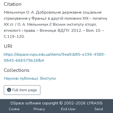
Citation
Мельничук О. А. Добровільне державне соціальне
страхування у Франції в другій половині ХІХ – початку
ХХ ст. / О. А. Мельничук // Вісник інституту історії,
етнології і права. – Вінниця: ВДПУ, 2012. – Вип. 10. –
С.119-120.
URI
https://dspace.vspu.edu.ua/items/9ea9cb85-e196-4589-
9845-666579b16fb4
Collections
Наукові публікації. Виступи
Full item page
DSpace software
copyright © 2002-2026
LYRASIS
Cookie
Privacy
End User
Send