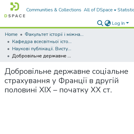
Communities & Collections
All of DSpace
Statisti
Log In
Home
Факультет історії і міжнародних відносин
Кафедра всесвітньої історії і міжнародних відносин
Наукові публікації. Виступи
Добровільне державне соціальне страхування у Франції в другій половині ХІХ – початку ХХ ст.
Добровільне державне соціальне
страхування у Франції в другій
половині ХІХ – початку ХХ ст.