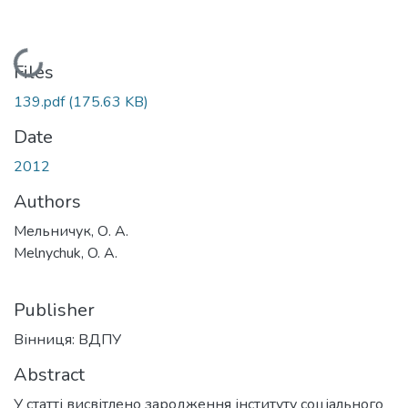
Loading...
Files
139.pdf
(175.63 KB)
Date
2012
Authors
Мельничук, О. А.
Melnychuk, O. A.
Publisher
Вінниця: ВДПУ
Abstract
У статті висвітлено зародження інституту соціального