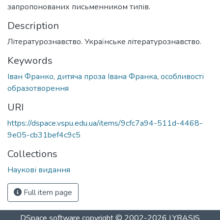
запропонованих письменником типів.
Description
Літературознавство. Українське літературознавство.
Keywords
Іван Франко
,
дитяча проза Івана Франка
,
особливості
образотворення
URI
https://dspace.vspu.edu.ua/items/9cfc7a94-511d-4468-
9e05-cb31bef4c9c5
Collections
Наукові видання
Full item page
DSpace software
copyright © 2002-2026
LYRASIS