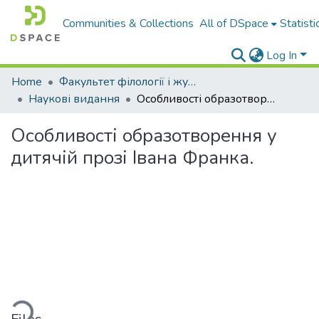
Communities & Collections
All of DSpace
Statisti
Log In
Home
Факультет філології і журналістики ім. М. Стельмаха
Наукові видання
Особливості образотворення у дитячій прозі Івана Франка.
Особливості образотворення у
дитячій прозі Івана Франка.
Loading...