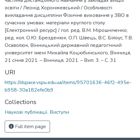
частина дистанційного навчання у закладах вищої
освіти / Леонід Хоронжевський / Особливості
викладання дисципліни Фізичне виховання у ЗВО в
сучасних умовах: матеріали круглого столу
[Електронний ресурс] / гол. ред. В.М. Мірошніченко;
ред. кол. О.Ю. Брезденюк, О.П. Швець, В.С. Білоус, Т.В.
Осаволюк, Вінницький державний педагогічний
університет імені Михайла Коцюбинського, Вінниця,
21 січня 2021. – Вінниця, 2021. – Вип. 3. – С. 31
URI
https://dspace.vspu.edu.ua/items/95701636-46f2-495e-
b958-30a182efe0b9
Collections
Наукові публікації. Виступи
Full item page