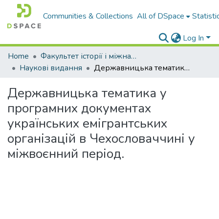
Communities & Collections
All of DSpace
Statisti
Log In
Home
Факультет історії і міжнародних відносин
Наукові видання
Державницька тематика у програмних документах українських емігрантських організацій в Чехословаччині у міжвоєнний період.
Державницька тематика у
програмних документах
українських емігрантських
організацій в Чехословаччині у
міжвоєнний період.