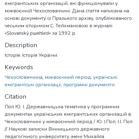
емігрантських організацій, які функціонували у
міжвоєнній Чехословаччині. Дана стаття написана на
основі документу із Празького архіву, опублікованого
чеським істориком С. Тейхмановою в журналі
«Slovanskỳ pшehled» за 1992 р.
Description
Історія. Історія України.
Keywords
Чехословаччина
,
міжвоєнний період
,
українські
емігрантські організації
,
програмні документи
Citation
Поп Ю. І. Державницька тематика у програмних
документах українських емігрантських організацій в
Чехословаччині у міжвоєнний період / Ю. І.Поп, І.І. Поп
// Наукові записки Вінницького державного
педагогічного університету імені Михайла