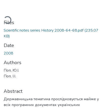
oading...
Files
Scientific notes series History 2008-64-68.pdf
(235.07
KB)
Date
2008
Authors
Поп, Ю.І.
Поп, І.І.
Abstract
Державницька тематика прослідковується майже у
всіх програмних документах українських