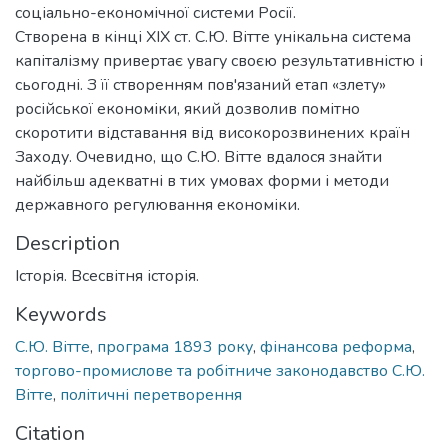
соціально-економічної системи Росії.
Створена в кінці XIX ст. С.Ю. Вітте унікальна система
капіталізму привертає увагу своєю результативністю і
сьогодні. З її створенням пов'язаний етап «злету»
російської економіки, який дозволив помітно
скоротити відставання від високорозвинених країн
Заходу. Очевидно, що С.Ю. Вітте вдалося знайти
найбільш адекватні в тих умовах форми і методи
державного регулювання економіки.
Description
Історія. Всесвітня історія.
Keywords
С.Ю. Вітте
,
програма 1893 року
,
фінансова реформа
,
торгово-промислове та робітниче законодавство С.Ю.
Вітте
,
політичні перетворення
Citation