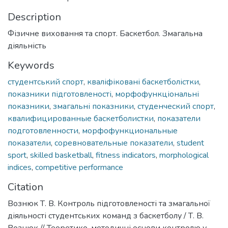
Description
Фізичне виховання та спорт. Баскетбол. Змагальна
діяльність
Keywords
студентський спорт
,
кваліфіковані баскетболістки
,
показники підготовленості
,
морфофункціональні
показники
,
змагальні показники
,
студенческий спорт
,
квалифицированные баскетболистки
,
показатели
подготовленности
,
морфофункциональные
показатели
,
соревновательные показатели
,
student
sport
,
skilled basketball
,
fitness indicators
,
morphological
indices
,
competitive performance
Citation
Вознюк Т. В. Контроль підготовленості та змагальної
діяльності студентських команд з баскетболу / Т. В.
Вознюк // Теоретико-методичні основи контролю у