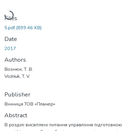
Loading...
Files
5.pdf
(899.46 KB)
Date
2017
Authors
Вознюк, Т. В.
Vozniuk, T. V.
Publisher
Вінниця ТОВ «Планер»
Abstract
В розділі висвітлені питання управління підготовкою