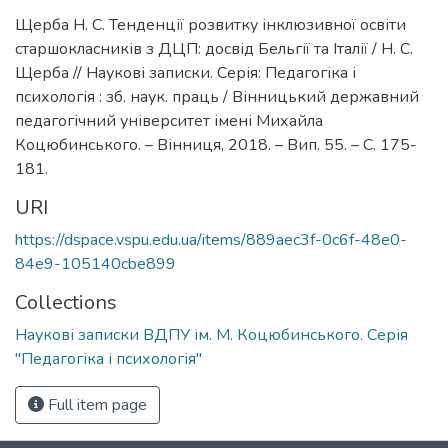
Щерба Н. С. Тенденції розвитку інклюзивної освіти
старшокласників з ДЦП: досвід Бельгії та Італії / Н. С.
Щерба // Наукові записки. Серія: Педагогіка і
психологія : зб. наук. праць / Вінницький державний
педагогічний університет імені Михайла
Коцюбинського. – Вінниця, 2018. – Вип. 55. – С. 175-
181.
URI
https://dspace.vspu.edu.ua/items/889aec3f-0c6f-48e0-
84e9-105140cbe899
Collections
Наукові записки ВДПУ ім. М. Коцюбинського. Серія
"Педагогіка і психологія"
Full item page