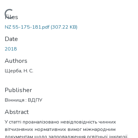
Loading...
Files
NZ 55-175-181.pdf
(307.22 KB)
Date
2018
Authors
Щерба, Н. С.
Publisher
Вінниця : ВДПУ
Abstract
У статті проаналізовано невідповідність чинних
вітчизняних нормативних вимог міжнародним
документам щодо запровадження освітньої інклюзії,