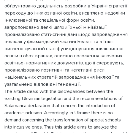
обґрунтовано доцільність розробки в Україні стратегії
переходу до інклюзивної освіти, висвітлено недоліки
інклюзивної та спеціальної форм освіти,
запропоновано деякі шляхи їхньої мінімізації,
проаналізовано статистичні дані щодо запровадження
інклюзії у фламандській частині Бельгії та в Італії,
вивчено сучасний стан функціонування інклюзивної
освіти в обох країнах, описано положення ключових
освітньо-нормативних документів, що її скеровують,
проаналізовано позитивні та негативні риси
національних стратегій запровадження інклюзії та
узагальнено відповідні тенденції.
The article deals with the discrepancies between the
existing Ukrainian legislation and the recommendations of
Salamanca declaration that concern the introduction of
academic inclusion. Accordingly, in Ukraine there is no
demand concerning the transformation of special schools
into inclusive ones. Thus this article aims to analyze the