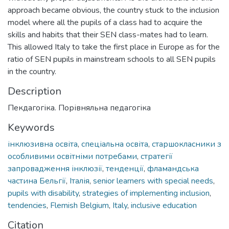
approach became obvious, the country stuck to the inclusion
model where all the pupils of a class had to acquire the
skills and habits that their SEN class-mates had to learn.
This allowed Italy to take the first place in Europe as for the
ratio of SEN pupils in mainstream schools to all SEN pupils
in the country.
Description
Пекдагогіка. Порівняльна педагогіка
Keywords
інклюзивна освіта
,
спеціальна освіта
,
старшокласники з
особливими освітніми потребами
,
стратегії
запровадження інклюзії
,
тенденції
,
фламандська
частина Бельгії
,
Італія
,
senior learners with special needs
,
pupils with disability
,
strategies of implementing inclusion
,
tendencies
,
Flemish Belgium
,
Italy
,
inclusive education
Citation