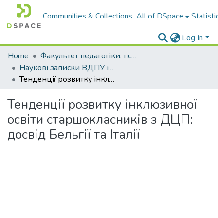
Communities & Collections
All of DSpace
Statisti
Log In
Home
Факультет педагогіки, психології і професійної освіти
Наукові записки ВДПУ ім. М. Коцюбинського. Серія "Педагогіка і психологія"
Тенденції розвитку інклюзивної освіти старшокласників з ДЦП: досвід Бельгії та Італії
Тенденції розвитку інклюзивної
освіти старшокласників з ДЦП:
досвід Бельгії та Італії