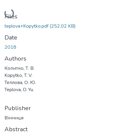
Loading...
Files
teplova+Kopytko.pdf
(252.02 KB)
Date
2018
Authors
Копитко, Т. В.
Kopytko, T. V.
Теплова, О. Ю.
Teplova, O. Yu.
Publisher
Вінниця
Abstract