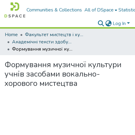
Communities & Collections
All of DSpace
Statisti
Log In
Home
Факультет мистецтв і художньо-освітніх технологій
Академічні тексти здобувачів вищої освіти
Формування музичної культури учнів засобами вокально-хорового мистецтва
Формування музичної культури
учнів засобами вокально-
хорового мистецтва