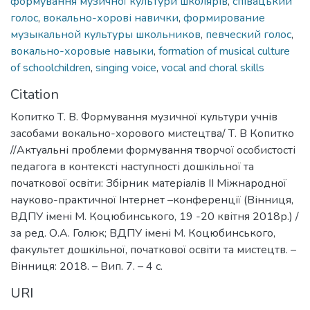
формування музичної культури школярів
,
співацький
голос
,
вокально-хорові навички
,
формирование
музыкальной культуры школьников
,
певческий голос
,
вокально-хоровые навыки
,
formation of musical culture
of schoolchildren
,
singing voice
,
vocal and choral skills
Citation
Копитко Т. В. Формування музичної культури учнів
засобами вокально-хорового мистецтва/ Т. В Копитко
//Актуальні проблеми формування творчої особистості
педагога в контексті наступності дошкільної та
початкової освіти: Збірник матеріалів ІІ Міжнародної
науково-практичної Інтернет –конференції (Вінниця,
ВДПУ імені М. Коцюбинського, 19 -20 квітня 2018р.) /
за ред. О.А. Голюк; ВДПУ імені М. Коцюбинського,
факультет дошкільної, початкової освіти та мистецтв. –
Вінниця: 2018. – Вип. 7. – 4 с.
URI