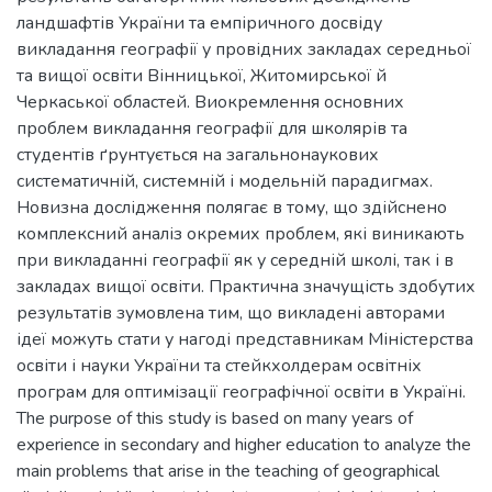
ландшафтів України та емпіричного досвіду
викладання географії у провідних закладах середньої
та вищої освіти Вінницької, Житомирської й
Черкаської областей. Виокремлення основних
проблем викладання географії для школярів та
студентів ґрунтується на загальнонаукових
систематичній, системній і модельній парадигмах.
Новизна дослідження полягає в тому, що здійснено
комплексний аналіз окремих проблем, які виникають
при викладанні географії як у середній школі, так і в
закладах вищої освіти. Практична значущість здобутих
результатів зумовлена тим, що викладені авторами
ідеї можуть стати у нагоді представникам Міністерства
освіти і науки України та стейкхолдерам освітніх
програм для оптимізації географічної освіти в Україні.
The purpose of this study is based on many years of
experience in secondary and higher education to analyze the
main problems that arise in the teaching of geographical