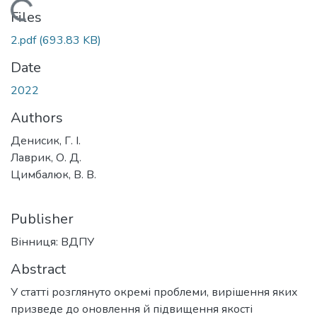
oading...
Files
2.pdf
(693.83 KB)
Date
2022
Authors
Денисик, Г. І.
Лаврик, О. Д.
Цимбалюк, В. В.
Publisher
Вінниця: ВДПУ
Abstract
У статті розглянуто окремі проблеми, вирішення яких
призведе до оновлення й підвищення якості