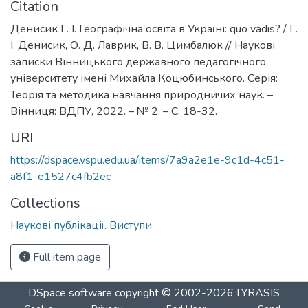
Citation
Денисик Г. І. Географічна освіта в Україні: quo vadis? / Г.
І. Денисик, О. Д. Лаврик, В. В. Цимбалюк // Наукові
записки Вінницького державного педагогічного
університету імені Михайла Коцюбинського. Серія:
Теорія та методика навчання природничих наук. –
Вінниця: ВДПУ, 2022. – № 2. – С. 18-32.
URI
https://dspace.vspu.edu.ua/items/7a9a2e1e-9c1d-4c51-
a8f1-e1527c4fb2ec
Collections
Наукові публікації. Виступи
Full item page
DSpace software
copyright © 2002-2026
LYRASIS