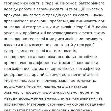
географічної освіти в Україні. На основі багаторічного
досвіду роботи в загальноосвітній та вищій школах з
врахуванням світових трендів сучасної освіти і науки
проаналізовано основні проблеми, які виникають при
викладанні географічних дисциплін в Україні. З-поміж
основних проблем, які перешкоджають ефективному
викладанню географічних дисциплін, виокремлено:
діалектичність класичних концепцій у географії,
суперечлива географічна термінологія,
невпорядкована і застаріла топоніміка, однобічне
представлення диференціації земної поверхні на
географічних картах, некоректність «географічних
рекордів», застарілий фізико-географічний аналіз
України, недостатня популяризація регіональних
досліджень України, надмірна діджитазація
освітнього процесу тощо. Використано теоретичні
методи дослідження: аналіз, синтез, узагальнення та
порівняння. Матеріали отримано на основі поєднання
результатів багаторічних польових досліджень