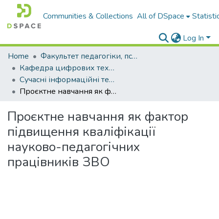
Communities & Collections
All of DSpace
Statisti
Log In
Home
Факультет педагогіки, психології і професійної освіти
Кафедра цифрових технологій і професійної освіти
Сучасні інформаційні технології та інноваційні методики навчання у підготовці фахівців: методологія, теорія, досвід, проблеми : збірник наукових праць
Проєктне навчання як фактор підвищення кваліфікації науково-педагогічних працівників ЗВО
Проєктне навчання як фактор
підвищення кваліфікації
науково-педагогічних
працівників ЗВО