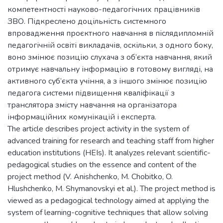
компетентності науково-педагогічних працівників
ЗВО. Підкреслено доцільність системного
впровадження проєктного навчання в післядипломній
педагогічній освіті викладачів, оскільки, з одного боку,
воно змінює позицію слухача з об’єкта навчання, який
отримує навчальну інформацію в готовому вигляді, на
активного суб’єкта учіння, а з іншого змінює позицію
педагога системи підвищення кваліфікації з
транслятора змісту навчання на організатора
інформаційних комунікацій і експерта.
The article describes project activity in the system of
advanced training for research and teaching staff from higher
education institutions (HEIs). It analyzes relevant scientific-
pedagogical studies on the essence and content of the
project method (V. Anishchenko, M. Chobitko, O.
Hlushchenko, M. Shymanovskyi et al.). The project method is
viewed as a pedagogical technology aimed at applying the
system of learning-cognitive techniques that allow solving