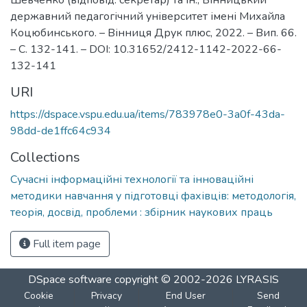
державний педагогічний університет імені Михайла
Коцюбинського. – Вінниця Друк плюс, 2022. – Вип. 66.
– С. 132-141. – DOI: 10.31652/2412-1142-2022-66-
132-141
URI
https://dspace.vspu.edu.ua/items/783978e0-3a0f-43da-
98dd-de1ffc64c934
Collections
Сучасні інформаційні технології та інноваційні
методики навчання у підготовці фахівців: методологія,
теорія, досвід, проблеми : збірник наукових праць
Full item page
DSpace software
copyright © 2002-2026
LYRASIS
Cookie
Privacy
End User
Send