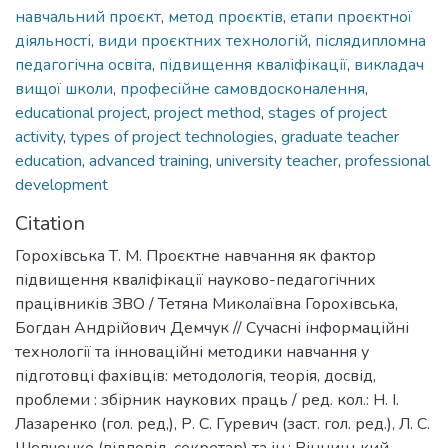
навчальний проєкт
,
метод проєктів
,
етапи проєктної
діяльності
,
види проєктних технологій
,
післядипломна
педагогічна освіта
,
підвищення кваліфікації
,
викладач
вищої школи
,
професійне самовдосконалення
,
educational project
,
project method
,
stages of project
activity
,
types of project technologies
,
graduate teacher
education
,
advanced training
,
university teacher
,
professional
development
Citation
Горохівська Т. М. Проєктне навчання як фактор
підвищення кваліфікації науково-педагогічних
працівників ЗВО / Тетяна Миколаївна Горохівська,
Богдан Андрійович Демчук // Сучасні інформаційні
технології та інноваційні методики навчання у
підготовці фахівців: методологія, теорія, досвід,
проблеми : збірник наукових праць / ред. кол.: Н. І.
Лазаренко (гол. ред,), Р. С. Гуревич (заст. гол. ред.), Л. С.
Шевченко (відповід. секретар) та ін.; Вінницький