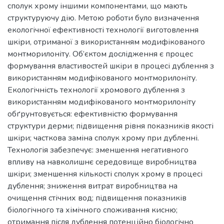
сполук хрому іншими компонентами, що мають
структуруючу дію. Метою роботи було визначення
екологічної ефективності технології виготовлення
шкіри, отриманої з використанням модифікованого
монтморилоніту. Об’єктом дослідження є процес
формування властивостей шкіри в процесі дублення з
використанням модифікованого монтморилоніту.
Екологічність технології хромового дублення з
використанням модифікованого монтморилоніту
обґрунтовується: ефективністю формування
структури дерми; підвищення рівня показників якості
шкіри; часткова заміна сполук хрому при дубленні.
Технологія забезпечує: зменшення негативного
впливу на навколишнє середовище виробництва
шкіри; зменшення кількості сполук хрому в процесі
дублення; зниження витрат виробництва на
очищення стічних вод; підвищення показників
біологічного та хімічного споживання кисню;
отримання після дублення потенційно біологічно