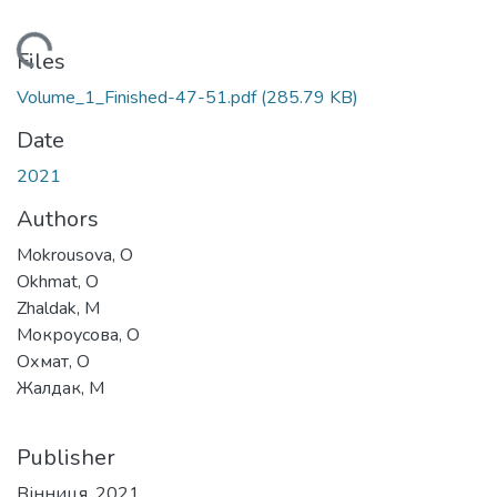
ding...
Files
Volume_1_Finished-47-51.pdf
(285.79 KB)
Date
2021
Authors
Mokrousova, О
Okhmat, О
Zhaldak, М
Мокроусова, О
Охмат, О
Жалдак, М
Publisher
Вінниця, 2021