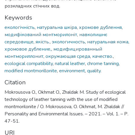
розкладних стічних вод.
Keywords
екологічність
,
натуральна шкіра
,
хромове дублення
,
модифікований монтморилоніт
,
навколишнє
середовище
,
якість.
,
экологичность
,
натуральная кожа
,
хромовое дубление,
,
модифицированный
монтмориллонит
,
окружающая среда
,
качество.
,
ecological compatibility
,
natural leather
,
chrome tanning
,
modified montmorillonite
,
environment
,
quality.
Citation
Mokrousova O., Okhmat O., Zhaldak M. Study of ecological
technology of leather tanning with the use of modified
montmorilonite / O. Mokrousova, O. Okhmat, M. Zhaldak //
Personality and Environmental Issues. – 2021. – Vol. 1. – Р.
47-51.
URI