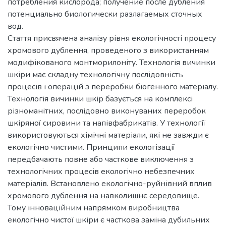
потребления кислорода; получение после дубления
потенциально биологически разлагаемых сточных
вод.
Стаття присвячена аналізу рівня екологічності процесу
хромового дублення, проведеного з використанням
модифікованого монтморилоніту. Технологія вичинки
шкіри має складну технологічну послідовність
процесів і операцій з переробки біогенного матеріалу.
Технологія вичинки шкір базується на комплексі
різноманітних, послідовно виконуваних переробок
шкіряної сировини та напівфабрикатів. У технології
використовуються хімічні матеріали, які не завжди є
екологічно чистими. Принципи екологізації
передбачають повне або часткове виключення з
технологічних процесів екологічно небезпечних
матеріалів. Встановлено екологічно-руйнівний вплив
хромового дублення на навколишнє середовище.
Тому інноваційним напрямком виробництва
екологічно чистої шкіри є часткова заміна дубильних