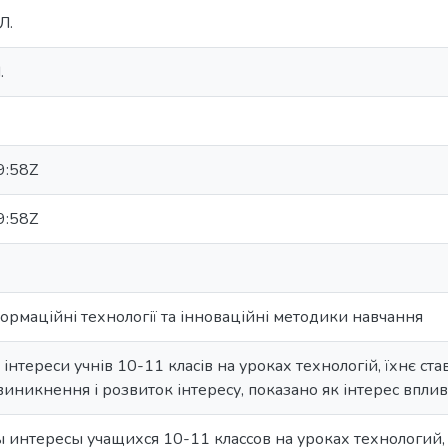
Л.
.
9:58Z
9:58Z
нформаційні технології та інноваційні методики навчання
о інтереси учнів 10-11 класів на уроках технологій, їхнє с
иникнення і розвиток інтересу, показано як інтерес вплива
 интересы учащихся 10-11 классов на уроках технологий,