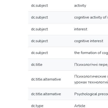
dc.subject
activity
dc.subject
cognitive activity of
dc.subject
interest
dc.subject
cognitive interest
dc.subject
the formation of cog
dc.title
Психологічні перед
Психологические 
dc.title.alternative
уроках технологи
dc.title.alternative
Psychological precon
dc.type
Article