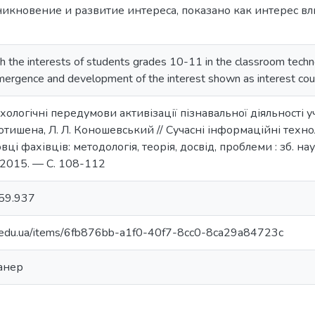
икновение и развитие интереса, показано как интерес вл
th the interests of students grades 10-11 in the classroom technol
emergence and development of the interest shown as interest coun
хологічні передумови активізації пізнавальної діяльності у
 Мотишена, Л. Л. Коношевський // Сучасні інформаційні техн
вці фахівців: методологія, теорія, досвід, проблеми : зб. на
 2015. — С. 108-112
59.937
pu.edu.ua/items/6fb876bb-a1f0-40f7-8cc0-8ca29a84723c
ланер