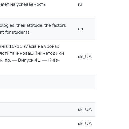
ияет на успеваемость
ru
ogies, their attitude, the factors
en
t for students.
чнів 10-11 класів на уроках
ології та інноваційні методики
uk_UA
ук. пр. — Випуск 41. — Київ-
uk_UA
uk_UA