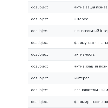
dc.subject
активізація пізнав
dc.subject
інтерес
dc.subject
пізнавальний інте
dc.subject
формування пізна
dc.subject
активность
dc.subject
активизация позн
dc.subject
интерес
dc.subject
познавательный и
dc.subject
формирование по