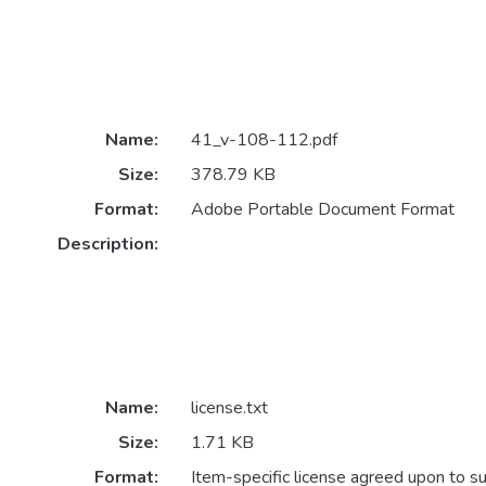
Name:
41_v-108-112.pdf
Size:
378.79 KB
Format:
Adobe Portable Document Format
Description:
Name:
license.txt
Size:
1.71 KB
Format:
Item-specific license agreed upon to s