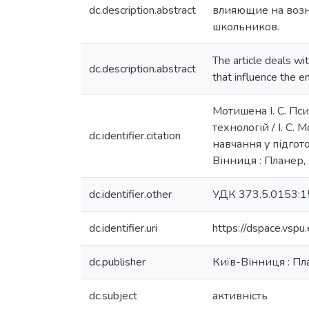
dc.description.abstract
влияющие на возн
школьников.
The article deals wi
dc.description.abstract
that influence the 
Мотишена І. С. Пси
технологій / І. С.
dc.identifier.citation
навчання у підгото
Вінниця : Планер,
dc.identifier.other
УДК 373.5.0153:1
dc.identifier.uri
https://dspace.vs
dc.publisher
Київ-Вінниця : П
dc.subject
активність