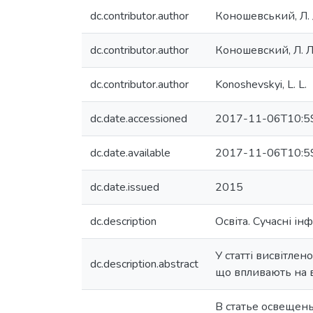
dc.contributor.author
Коношевський, Л. 
dc.contributor.author
Коношевский, Л. Л
dc.contributor.author
Konoshevskyi, L. L.
dc.date.accessioned
2017-11-06T10:5
dc.date.available
2017-11-06T10:5
dc.date.issued
2015
dc.description
Освіта. Сучасні і
У статті висвітлен
dc.description.abstract
що впливають на в
В статье освещены