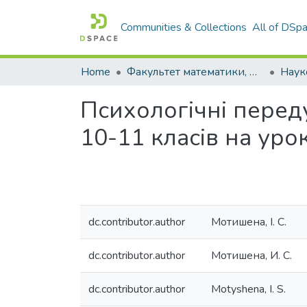
Communities & Collections
All of DSp
Home
Факультет математики, фізики і комп'ютерних наук
Психологічні переду
10-11 класів на уро
dc.contributor.author
Мотишена, І. С.
dc.contributor.author
Мотишена, И. С.
dc.contributor.author
Motyshena, I. S.