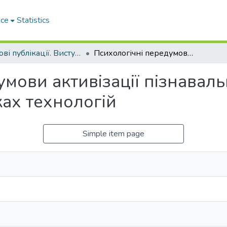
ace
Statistics
Наукові публікації. Виступи
Психологічні передумови активізації пізнавальної діяльності учнів 10-11 класів на уроках технологій
мови активізації пізнавальн
ках технологій
Simple item page