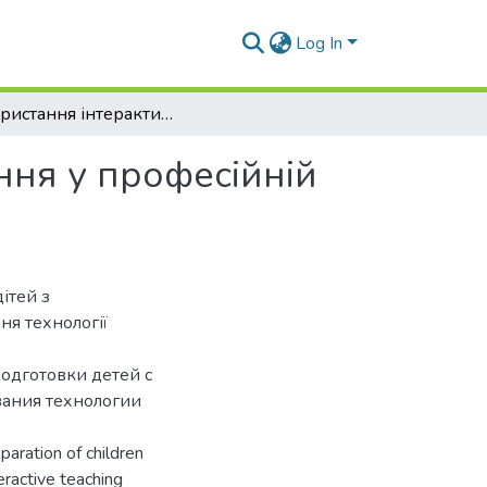
Log In
Використання інтерактивних технологій навчання у професійній підготовці дітей з вадами слуху
ння у професійній
ітей з
ня технології
одготовки детей с
вания технологии
paration of children
eractive teaching