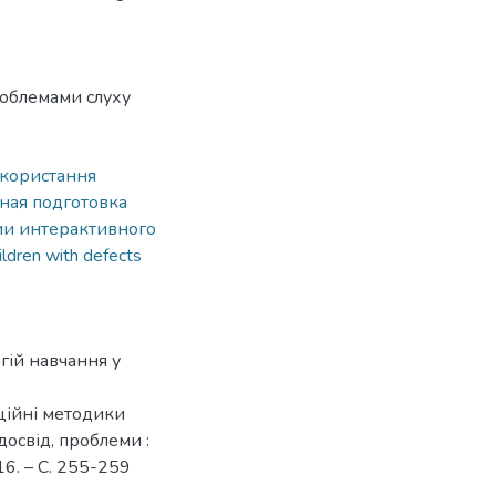
роблемами слуху
користання
ная подготовка
ии интерактивного
ildren with defects
гій навчання у
аційні методики
досвід, проблеми :
16. – С. 255-259