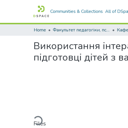
Communities & Collections
All of DSp
Home
Факультет педагогіки, психології і професійної освіти
Використання інтер
підготовці дітей з 
Loading...
Files