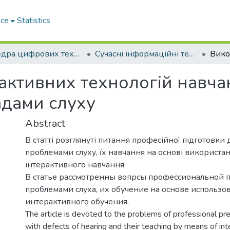
ace
Statistics
Кафедра цифрових технологій і професійної освіти
Сучасні інформаційні технології та інноваційні методики навчання у підготовці фахівців: методологія, теорія, досвід, проблеми : збірник наукових праць
активних технологій навча
вадами слуху
Abstract
В статті розглянуті питання професійної підготовки д
проблемами слуху, їх навчання на основі використан
інтерактивного навчання
В статье рассмотренны вопрсы профессиональной п
проблемами слуха, их обучение на основе использо
интерактивного обучения.
The article is devoted to the problems of professional pre
with defects of hearing and their teaching by means of int