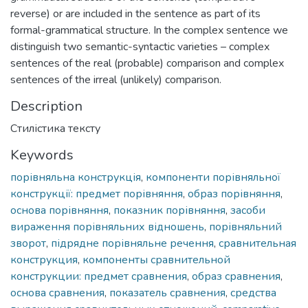
reverse) or are included in the sentence as part of its
formal-grammatical structure. In the complex sentence we
distinguish two semantic-syntactic varieties – complex
sentences of the real (probable) comparison and complex
sentences of the irreal (unlikely) comparison.
Description
Стилістика тексту
Keywords
порівняльна конструкція
,
компоненти порівняльної
конструкції: предмет порівняння
,
образ порівняння
,
основа порівняння
,
показник порівняння
,
засоби
вираження порівняльних відношень
,
порівняльний
зворот
,
підрядне порівняльне речення
,
сравнительная
конструкция
,
компоненты сравнительной
конструкции: предмет сравнения
,
образ сравнения
,
основа сравнения
,
показатель сравнения
,
средства