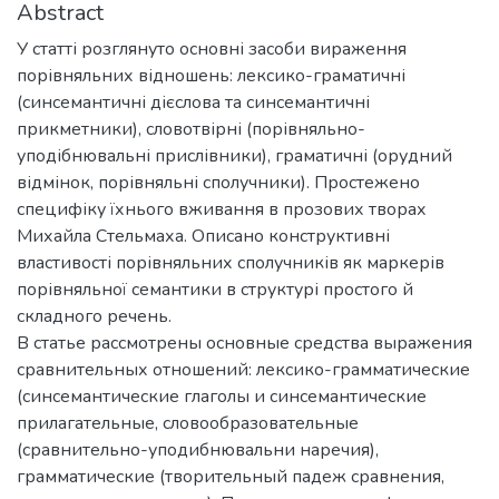
Abstract
У статті розглянуто основні засоби вираження
порівняльних відношень: лексико-граматичні
(синсемантичні дієслова та синсемантичні
прикметники), словотвірні (порівняльно-
уподібнювальні прислівники), граматичні (орудний
відмінок, порівняльні сполучники). Простежено
специфіку їхнього вживання в прозових творах
Михайла Стельмаха. Описано конструктивні
властивості порівняльних сполучників як маркерів
порівняльної семантики в структурі простого й
складного речень.
В статье рассмотрены основные средства выражения
сравнительных отношений: лексико-грамматические
(синсемантические глаголы и синсемантические
прилагательные, словообразовательные
(сравнительно-уподибнювальни наречия),
грамматические (творительный падеж сравнения,