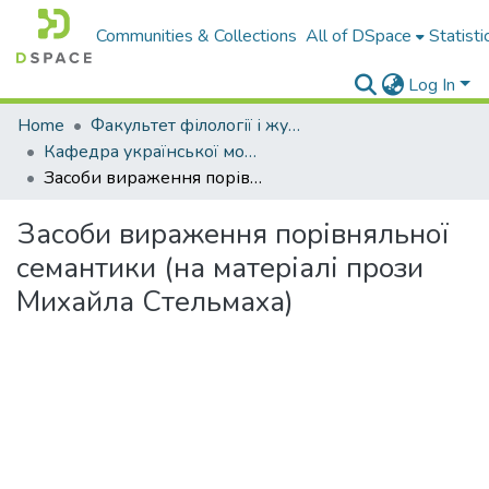
Communities & Collections
All of DSpace
Statisti
Log In
Home
Факультет філології і журналістики ім. М. Стельмаха
Кафедра української мови
Засоби вираження порівняльної семантики (на матеріалі прози Михайла Стельмаха)
Засоби вираження порівняльної
семантики (на матеріалі прози
Михайла Стельмаха)