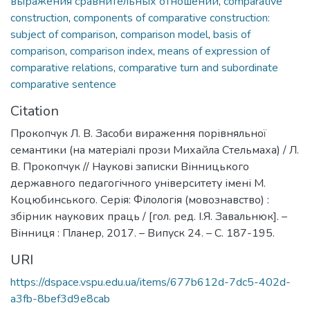
выражения сравнительных отношений
,
comparative
construction
,
components of comparative construction:
subject of comparison
,
comparison model
,
basis of
comparison
,
comparison index
,
means of expression of
comparative relations
,
comparative turn and subordinate
comparative sentence
Citation
Прокопчук Л. В. Засоби вираження порівняльної
семантики (на матеріалі прози Михайла Стельмаха) / Л.
В. Прокопчук // Наукові записки Вінницького
державного педагогічного університету імені М.
Коцюбинського. Серія: Філологія (мовознавство) :
збірник наукових праць / [гол. ред. І.Я. Завальнюк]. –
Вінниця : Планер, 2017. – Випуск 24. – С. 187-195.
URI
https://dspace.vspu.edu.ua/items/677b612d-7dc5-402d-
a3fb-8bef3d9e8cab