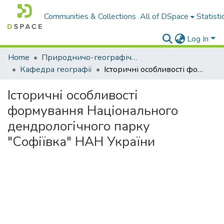
Communities & Collections
All of DSpace
Statisti
Log In
Home
Природничо-географічний факультет
Кафедра географії
Історичні особливості формування Національного дендрологічного парку "Софіївка" НАН України
Історичні особливості
формування Національного
дендрологічного парку
"Софіївка" НАН України