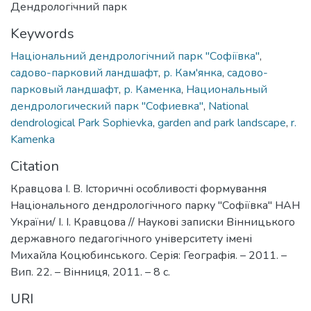
Дендрологічний парк
Keywords
Національний дендрологічний парк "Софіївка"
,
садово-парковий ландшафт
,
р. Кам'янка
,
садово-
парковый ландшафт
,
р. Каменка
,
Национальный
дендрологический парк "Софиевка"
,
National
dendrological Park Sophievka
,
garden and park landscape
,
r.
Kamenka
Citation
Кравцова І. В. Історичні особливості формування
Національного дендрологічного парку "Софіївка" НАН
України/ І. І. Кравцова // Наукові записки Вінницького
державного педагогічного університету імені
Михайла Коцюбинського. Серія: Географія. – 2011. –
Вип. 22. – Вінниця, 2011. – 8 с.
URI