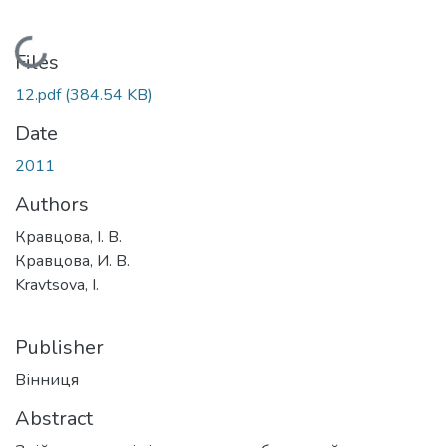
Loading...
Files
12.pdf
(384.54 KB)
Date
2011
Authors
Кравцова, І. В.
Кравцова, И. В.
Kravtsova, I.
Publisher
Вінниця
Abstract