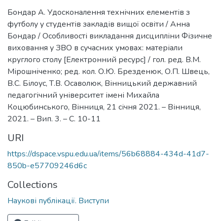
Бондар А. Удосконалення технічних елементів з
футболу у студентів закладів вищої освіти / Анна
Бондар / Особливості викладання дисципліни Фізичне
виховання у ЗВО в сучасних умовах: матеріали
круглого столу [Електронний ресурс] / гол. ред. В.М.
Мірошніченко; ред. кол. О.Ю. Брезденюк, О.П. Швець,
В.С. Білоус, Т.В. Осаволюк, Вінницький державний
педагогічний університет імені Михайла
Коцюбинського, Вінниця, 21 січня 2021. – Вінниця,
2021. – Вип. 3. – С. 10-11
URI
https://dspace.vspu.edu.ua/items/56b68884-434d-41d7-
850b-e57709246d6c
Collections
Наукові публікації. Виступи