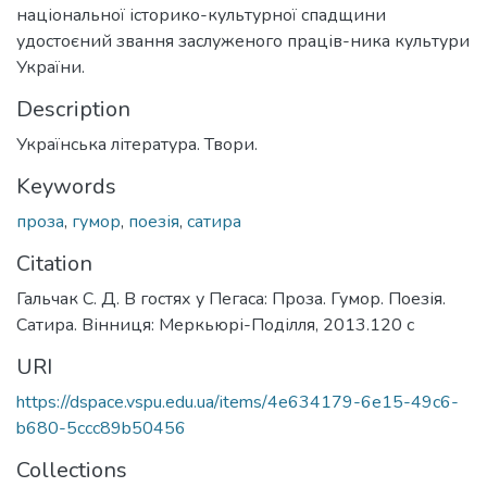
національної історико-культурної спадщини
удостоєний звання заслуженого праців-ника культури
України.
Description
Українська література. Твори.
Keywords
проза
,
гумор
,
поезія
,
сатира
Citation
Гальчак С. Д. В гостях у Пегаса: Проза. Гумор. Поезія.
Сатира. Вінниця: Меркьюрі-Поділля, 2013.120 с
URI
https://dspace.vspu.edu.ua/items/4e634179-6e15-49c6-
b680-5ccc89b50456
Collections