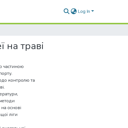
Log In
ї на траві
ою частиною
порту.
одо контролю та
ві.
ератури,
 методи
 на основі
щої ліги