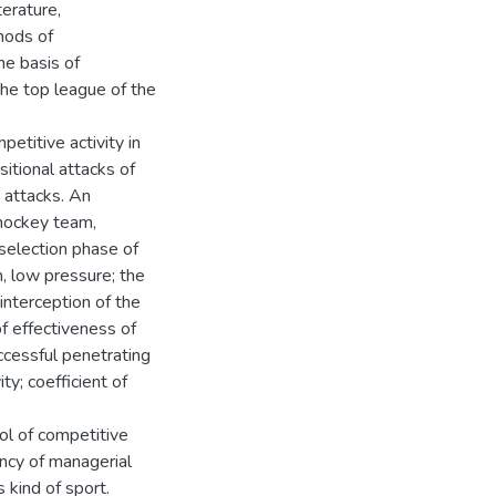
terature,
hods of
he basis of
the top league of the
etitive activity in
sitional attacks of
t attacks. An
 hockey team,
 selection phase of
m, low pressure; the
 interception of the
of effectiveness of
uccessful penetrating
ity; coefficient of
ol of competitive
ency of managerial
 kind of sport.