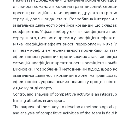
Результати дослідження. Визначені основні складов
діяльності команди в хокеї на траві: високий, серед
пресинг; позиційні атаки першого, другого та третьо
середні, довгі швидкі атаки. Розроблена інтегральн
змагальної діяльності хокейної команди, що складає
коефіцієнтів. У фазі відбору м’яча - коефіцієнти про
середнього, низького пресингу; коефіцієнт ефектив
м’яча, коефіцієнт ефективності перехоплень м’яча. 
м’ячем – коефіцієнт ефективності проникаючих атак
ефективності успішних проникаючих атак; коефіціє
ситуацій, коефіцієнт креативності; коефіцієнт комбі
Висновки. Розроблений методичний підхід щодо к
змагальної діяльності команди в хокеї на траві доз
ефективність управлінських впливів у процесі підг
у цьому виді спорту.
Control and analysis of competitive activity is an integral 
training athletes in any sport.
The purpose of the study: to develop a methodological ap
and analysis of competitive activities of the team in field 