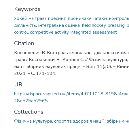
Keywords
хокей на траві
,
пресинг
,
проникаючі атаки
,
контрол
діяльність
,
інтегральна оцінка
,
field hockey
,
pressing
,
p
control
,
competitive activity
,
integrated assessment
Citation
Костюкевич В. Контроль змагальної діяльності кома
траві / Костюкевич В., Коннов С. // Фізична культура,
нації: збірник наукових праць. – Вип. 11(30). – Вінн
2021. – С. 171-184.
URI
https://dspace.vspu.edu.ua/items/4d711018-8198-4ca
48e529a52965
Collections
Фізична культура, спорт та здоров'я нації : збірник