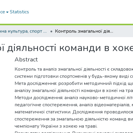
ace
Statistics
Фізична культура, спорт та здоров'я нації : збірник наукових праць
Контроль змагальної діяльності команди в хокеї на траві
 діяльності команди в хоке
Abstract
Контроль та аналіз змагальної діяльності є складов
системи підготовки спортсменів у будь-якому виді с
Мета дослідження: розробити методичний підхід щ
аналізу змагальної діяльності команди в хокеї на тра
Методи дослідження: аналіз науково-методичної літ
педагогічне спостереження, аналіз відеоматеріалів,
математичної статистики. Дослідження проводилося
спостереження за змагальною діяльністю команд ви
чемпіонату України з хокею на траві.