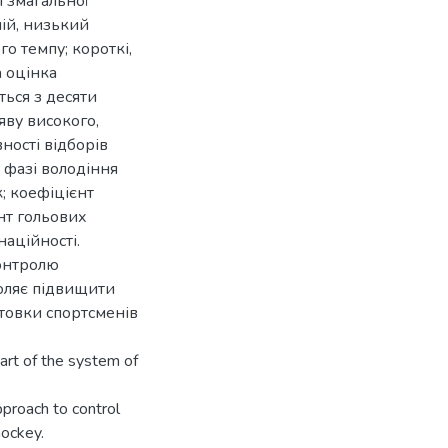
і змагальної
ній, низький
го темпу; короткі,
а оцінка
ться з десяти
яву високого,
ності відборів
У фазі володіння
; коефіцієнт
нт гольових
наційності.
онтролю
воляє підвищити
отовки спортсменів
part of the system of
proach to control
hockey.