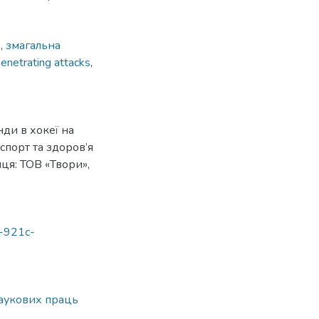
ь
,
змагальна
enetrating attacks
,
нди в хокеї на
 спорт та здоров’я
иця: ТОВ «Твори»,
a-921c-
 наукових праць