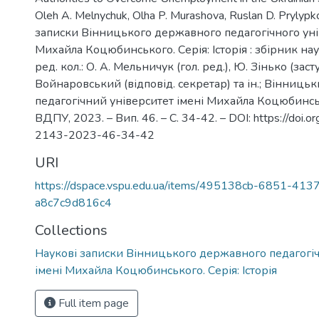
Oleh A. Melnychuk, Olha P. Murashova, Ruslan D. Prylypk
записки Вінницького державного педагогічного уні
Михайла Коцюбинського. Серія: Історія : збірник на
ред. кол.: О. А. Мельничук (гол. ред.), Ю. Зінько (заступ
Войнаровський (відповід. секретар) та ін.; Вінниц
педагогічний університет імені Михайла Коцюбинськ
ВДПУ, 2023. – Вип. 46. – С. 34-42. – DOI: https://doi
2143-2023-46-34-42
URI
https://dspace.vspu.edu.ua/items/495138cb-6851-413
a8c7c9d816c4
Collections
Наукові записки Вінницького державного педагогіч
імені Михайла Коцюбинського. Серія: Історія
Full item page