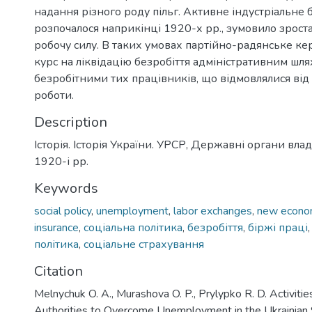
надання різного роду пільг. Активне індустріальне 
розпочалося наприкінці 1920-х рр., зумовило зрост
робочу силу. В таких умовах партійно-радянське ке
курс на ліквідацію безробіття адміністративним шл
безробітними тих працівників, що відмовлялися від
роботи.
Description
Історія. Історія України. УРСР, Державні органи влад
1920-і рр.
Keywords
social policy
,
unemployment
,
labor exchanges
,
new econom
insurance
,
соціальна політика
,
безробіття
,
біржі праці
політика
,
соціальне страхування
Citation
Melnychuk O. A., Murashova O. P., Prylypko R. D. Activitie
Authorities to Overcome Unemployment in the Ukrainian 