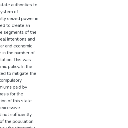
 state authorities to
system of
ally seized power in
eed to create an
ble segments of the
real intentions and
 war and economic
e in the number of
lation. This was
ic policy. In the
ted to mitigate the
 compulsory
emiums paid by
asis for the
on of this state
 excessive
 not sufficiently
 of the population