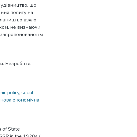
будівництво, що
ання попиту на
рівництво взяло
яхом, не визнаючи
 запропонованої їм
и. Безробіття.
ic policy
,
social
,
нова економічна
s of State
SSR in the 1920s /