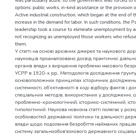
was particularly acute, so the government was forced to l
options: public works, in-kind assistance or the provision o
Active industrial construction, which began at the end of 
increase in the demand for labor. In such conditions, the P
leadership took a course to eliminate unemployment by a
not recognizing as unemployed those workers who refuse
them.
У статті на основі архівних джерел та наукового до
науковців проаналізовано досвід практичної діяльн
органів влади з вирішення проблеми масового безр
УСРР в 1920-х рр.. Методологія дослідження ґрунту
основоположних принципах історичних досліджень:
системності, об’єктивності в ході відбору фактів і д
спеціальних методів, використаних у дослідженні, с
проблемно-хронологічний, історико-системний, іст
типологічний. Наукова новизна статті полягає у розк
особливостей державної політики та діяльності дер
влади щодо подолання безробіття найманих праців
систему загальнообов’язкового державного соціаль