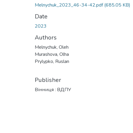
Melnychuk_2023_46-34-42.pdf
(685.05 KB)
Date
2023
Authors
Melnychuk, Oleh
Murashova, Olha
Prylypko, Ruslan
Publisher
Вінниця : ВДПУ