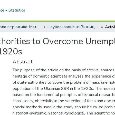
ace
Statistics
Наукова періодика. Матеріали конференцій
Наукові записки Вінницького державного педагогічного університету імені Михайла Коцюбинського. Серія: Історія
uthorities to Overcome Unemp
 1920s
Abstract
The purpose of the article on the basis of archival sources 
heritage of domestic scientists analyzes the experience of 
of state authorities to solve the problem of mass unemp
population of the Ukrainian SSR in the 1920s. The resea
based on the fundamental principles of historical research:
consistency, objectivity in the selection of facts and do
special methods used in the study should be called probl
historical-systemic, historical-typological. The scientific no