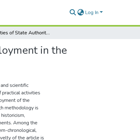
Log In
Activities of State Authorities to Overcome Unemployment in the Ukrainian SSR in the 1920s
loyment in the
and scientific
practical activities
loyment of the
rch methodology is
 historicism,
cuments. Among the
em-chronological,
velty of the article is