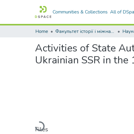
Communities & Collections
All of DSp
Home
Факультет історії і міжнародних відносин
Activities of State A
Ukrainian SSR in the
Loading...
Files