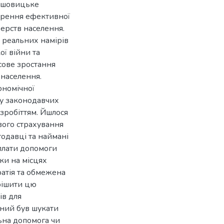
льшовицьке
ворення ефективної
ерств населення.
и реальних намірів
ї війни та
сове зростання
 населення.
ономічної
ку законодавчих
езробіттям. Йшлося
вого страхування
тодавці та наймані
плати допомоги
ки на місцях
ратія та обмежена
ирішити цю
ів для
ений був шукати
льна допомога чи