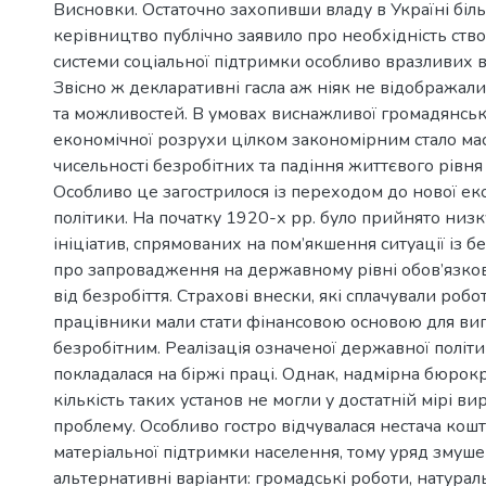
Висновки. Остаточно захопивши владу в Україні бі
керівництво публічно заявило про необхідність ст
системи соціальної підтримки особливо вразливих в
Звісно ж декларативні гасла аж ніяк не відображал
та можливостей. В умовах виснажливої громадянсько
економічної розрухи цілком закономірним стало ма
чисельності безробітних та падіння життєвого рівня
Особливо це загострилося із переходом до нової ек
політики. На початку 1920-х рр. було прийнято низ
ініціатив, спрямованих на пом’якшення ситуації із б
про запровадження на державному рівні обов’язко
від безробіття. Страхові внески, які сплачували робо
працівники мали стати фінансовою основою для ви
безробітним. Реалізація означеної державної політи
покладалася на біржі праці. Однак, надмірна бюрок
кількість таких установ не могли у достатній мірі в
проблему. Особливо гостро відчувалася нестача кошт
матеріальної підтримки населення, тому уряд змуш
альтернативні варіанти: громадські роботи, натура