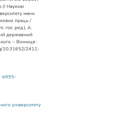
o // Наукові
верситету імені
укових праць /
. гол. ред.), А.
ький державний
ого. – Вінниця :
.org/10.31652/2411-
7-b995-
ного університету