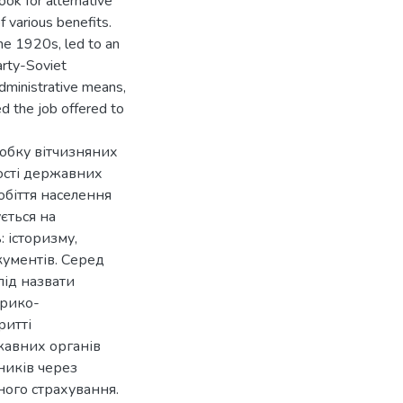
ook for alternative
f various benefits.
the 1920s, led to an
arty-Soviet
dministrative means,
d the job offered to
робку вітчизняних
ості державних
обіття населення
ється на
 історизму,
окументів. Серед
лід назвати
орико-
ритті
жавних органів
ників через
ного страхування.