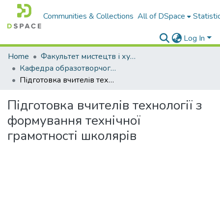
Communities & Collections
All of DSpace
Statisti
Log In
Home
Факультет мистецтв і художньо-освітніх технологій
Кафедра образотворчого, декоративного мистецтва, технологій і безпеки життєдіяльності
Підготовка вчителів технології з формування технічної грамотності школярів
Підготовка вчителів технології з
формування технічної
грамотності школярів