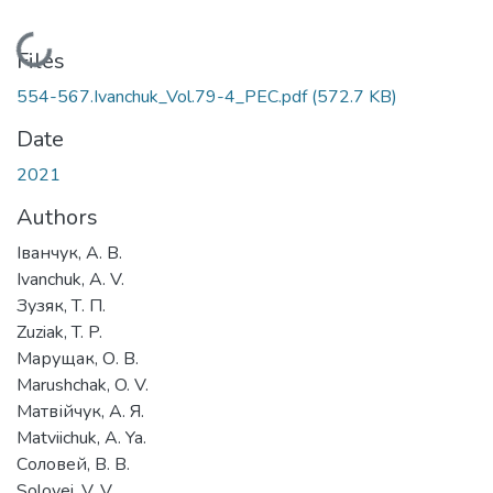
Loading...
Files
554-567.Ivanchuk_Vol.79-4_PEC.pdf
(572.7 KB)
Date
2021
Authors
Іванчук, А. В.
Ivanchuk, A. V.
Зузяк, Т. П.
Zuziak, T. P.
Марущак, О. В.
Marushchak, O. V.
Матвійчук, А. Я.
Matviichuk, A. Ya.
Соловей, В. В.
Solovei, V. V.