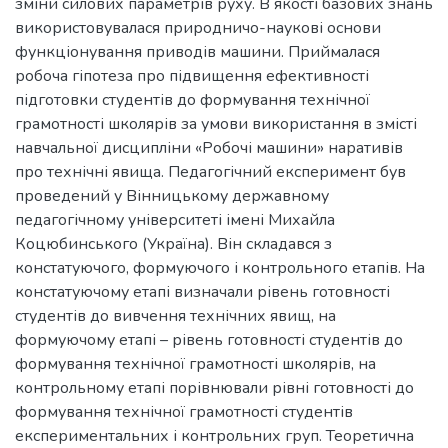
зміни силових параметрів руху. В якості базових знань
використовувалася природничо-наукові основи
функціонування приводів машини. Приймалася
робоча гіпотеза про підвищення ефективності
підготовки студентів до формування технічної
грамотності школярів за умови використання в змісті
навчальної дисципліни «Робочі машини» наративів
про технічні явища. Педагогічний експеримент був
проведений у Вінницькому державному
педагогічному університеті імені Михайла
Коцюбинського (Україна). Він складався з
констатуючого, формуючого і контрольного етапів. На
констатуючому етапі визначали рівень готовності
студентів до вивчення технічних явищ, на
формуючому етапі – рівень готовності студентів до
формування технічної грамотності школярів, на
контрольному етапі порівнювали рівні готовності до
формування технічної грамотності студентів
експериментальних і контрольних груп. Теоретична