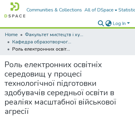
Communities & Collections
All of DSpace
Statisti
Log In
Home
Факультет мистецтв і художньо-освітніх технологій
Кафедра образотворчого, декоративного мистецтва, технологій і безпеки життєдіяльності
Роль електронних освітніх середовищ у процесі технологічної підготовки здобувачів середньої освіти в реаліях масштабної військової агресії
Роль електронних освітніх
середовищ у процесі
технологічної підготовки
здобувачів середньої освіти в
реаліях масштабної військової
агресії