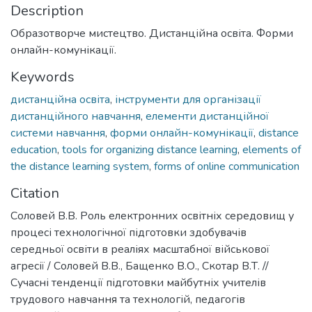
Description
Образотворче мистецтво. Дистанційна освіта. Форми
онлайн-комунікації.
Keywords
дистанційна освіта
,
інструменти для організації
дистанційного навчання
,
елементи дистанційної
системи навчання
,
форми онлайн-комунікації
,
distance
education
,
tools for organizing distance learning
,
elements of
the distance learning system
,
forms of online communication
Citation
Соловей В.В. Роль електронних освітніх середовищ у
процесі технологічної підготовки здобувачів
середньої освіти в реаліях масштабної військової
агресії / Соловей В.В., Бащенко В.О., Скотар В.Т. //
Сучасні тенденції підготовки майбутніх учителів
трудового навчання та технологій, педагогів