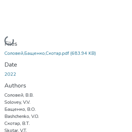
Loading...
Files
Соловей,Бащенко,Скотар.pdf
(683.94 KB)
Date
2022
Authors
Соловей, В.В.
Solovey, V.V.
Бащенко, В.О.
Bashchenko, V.O.
Скотар, В.Т.
Skotar, V.T.