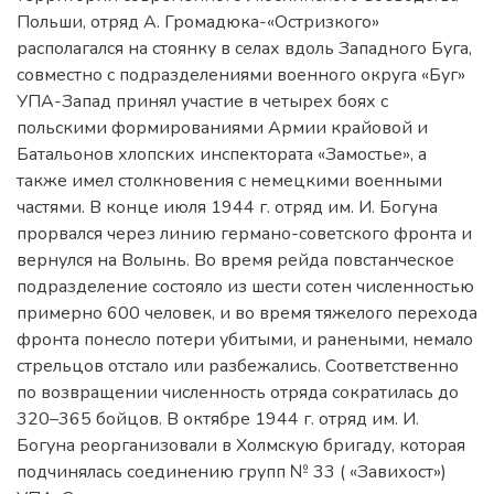
Польши, отряд А. Громадюка-«Остризкого»
располагался на стоянку в селах вдоль Западного Буга,
совместно с подразделениями военного округа «Буг»
УПА-Запад принял участие в четырех боях с
польскими формированиями Армии крайовой и
Батальонов хлопских инспектората «Замостье», а
также имел столкновения с немецкими военными
частями. В конце июля 1944 г. отряд им. И. Богуна
прорвался через линию германо-советского фронта и
вернулся на Волынь. Во время рейда повстанческое
подразделение состояло из шести сотен численностью
примерно 600 человек, и во время тяжелого перехода
фронта понесло потери убитыми, и ранеными, немало
стрельцов отстало или разбежались. Соответственно
по возвращении численность отряда сократилась до
320–365 бойцов. В октябре 1944 г. отряд им. И.
Богуна реорганизовали в Холмскую бригаду, которая
подчинялась соединению групп № 33 ( «Завихост»)