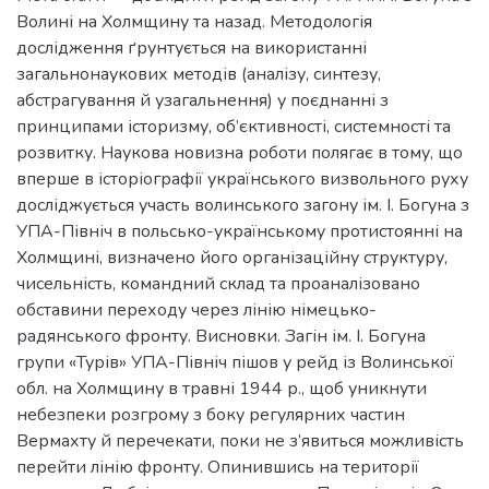
Волині на Холмщину та назад. Методологія
дослідження ґрунтується на використанні
загальнонаукових методів (аналізу, синтезу,
абстрагування й узагальнення) у поєднанні з
принципами історизму, об’єктивності, системності та
розвитку. Наукова новизна роботи полягає в тому, що
вперше в історіографії українського визвольного руху
досліджується участь волинського загону ім. І. Богуна з
УПА-Північ в польсько-українському протистоянні на
Холмщині, визначено його організаційну структуру,
чисельність, командний склад та проаналізовано
обставини переходу через лінію німецько-
радянського фронту. Висновки. Загін ім. І. Богуна
групи «Турів» УПА-Північ пішов у рейд із Волинської
обл. на Холмщину в травні 1944 р., щоб уникнути
небезпеки розгрому з боку регулярних частин
Вермахту й перечекати, поки не з’явиться можливість
перейти лінію фронту. Опинившись на території