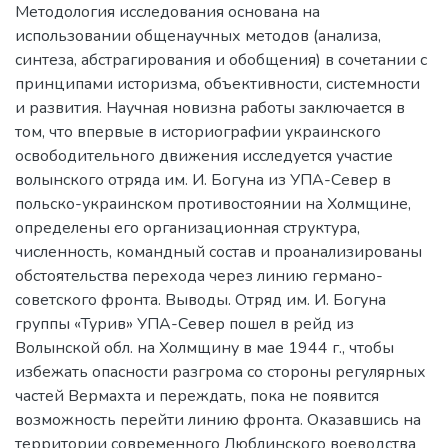
Методология исследования основана на
использовании общенаучных методов (анализа,
синтеза, абстрагирования и обобщения) в сочетании с
принципами историзма, объективности, системности
и развития. Научная новизна работы заключается в
том, что впервые в историографии украинского
освободительного движения исследуется участие
волынского отряда им. И. Богуна из УПА-Север в
польско-украинском противостоянии на Холмщине,
определены его организационная структура,
численность, командный состав и проанализированы
обстоятельства перехода через линию германо-
советского фронта. Выводы. Отряд им. И. Богуна
группы «Турив» УПА-Север пошел в рейд из
Волынской обл. на Холмщину в мае 1944 г., чтобы
избежать опасности разгрома со стороны регулярных
частей Вермахта и переждать, пока не появится
возможность перейти линию фронта. Оказавшись на
территории современного Люблинского воеводства