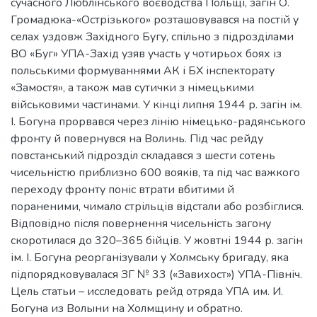
сучасного Люблінського воєводства Польщі, загін О.
Громадюка-«Острізького» розташовувався на постій у
селах уздовж Західного Бугу, спільно з підрозділами
ВО «Буг» УПА-Захід узяв участь у чотирьох боях із
польськими формуваннями АК і БХ інспекторату
«Замостя», а також мав сутички з німецькими
військовими частинами. У кінці липня 1944 р. загін ім.
І. Богуна прорвався через лінію німецько-радянського
фронту й повернувся на Волинь. Під час рейду
повстанський підрозділ складався з шести сотень
чисельністю приблизно 600 вояків, та під час важкого
переходу фронту поніс втрати вбитими й
пораненими, чимало стрільців відстали або розбіглися.
Відповідно після повернення чисельність загону
скоротилася до 320–365 бійців. У жовтні 1944 р. загін
ім. І. Богуна реорганізували у Холмську бригаду, яка
підпорядковувалася ЗГ № 33 («Завихост») УПА-Північ.
Цель статьи – исследовать рейд отряда УПА им. И.
Богуна из Волыни на Холмщину и обратно.