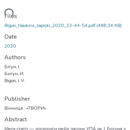
Loading...
Files
Bigun_Naukovi_zapiski_2020_33-44-54.pdf
(488.34 KB)
Date
2020
Authors
Бігун, І.
Бигун, И.
Bigun, I. V.
Publisher
Вінниця : «ТВОРИ»
Abstract
Мета статті — дослідити рейд загону УПА ім. І. Богуна з