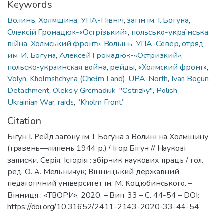
Keywords
Волинь
,
Холмщина
,
УПА-Північ
,
загін ім. І. Богуна
,
Олексій Громадюк-«Острізький»
,
польсько-українська
війна
,
Холмський фронт»
,
Волынь
,
УПА-Север
,
отряд
им. И. Богуна
,
Алексей Громадюк-«Остризкий»
,
польско-украинская война
,
рейды
,
«Холмский фронт»
,
Volyn
,
Kholmshchyna (Сhełm Land)
,
UPA-North
,
Ivan Bogun
Detachment
,
Oleksiy Gromadiuk-"Ostrizky"
,
Polish-
Ukrainian War
,
raids
,
“Kholm Front”
Citation
Бігун І. Рейд загону ім. І. Богуна з Волині на Холмщину
(травень—липень 1944 р.) / Ігор Бігун // Наукові
записки. Серія: Історія : збірник наукових праць / гол.
ред. О. А. Мельничук; Вінницький державний
педагогічний університет ім. М. Коцюбинського. –
Вінниця : «ТВОРИ», 2020. – Вип. 33 – С. 44-54 – DOI:
https://doi.org/10.31652/2411-2143-2020-33-44-54