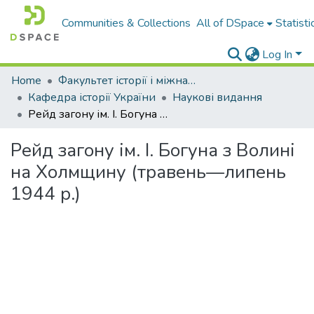
Communities & Collections
All of DSpace
Statisti
Log In
Home
Факультет історії і міжнародних відносин
Кафедра історії України
Наукові видання
Рейд загону ім. І. Богуна з Волині на Холмщину (травень—липень 1944 р.)
Рейд загону ім. І. Богуна з Волині
на Холмщину (травень—липень
1944 р.)