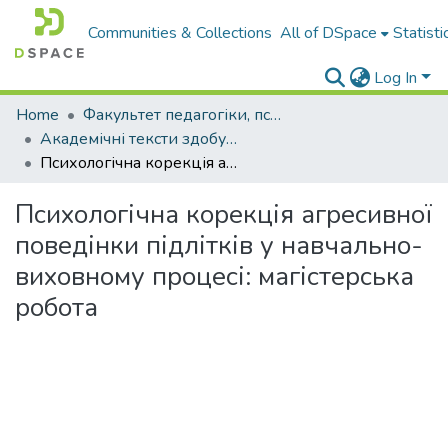
Communities & Collections
All of DSpace
Statisti
Log In
Home
Факультет педагогіки, психології і професійної освіти
Академічні тексти здобувачів вищої освіти
Психологічна корекція агресивної поведінки підлітків у навчально-виховному процесі: магістерська робота
Психологічна корекція агресивної
поведінки підлітків у навчально-
виховному процесі: магістерська
робота