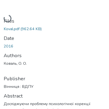
Loading...
Files
Koval.pdf
(962.64 KB)
Date
2016
Authors
Коваль, О. О.
Publisher
Вінниця : ВДПУ
Abstract
Досліджуючи проблему психологічної корекції