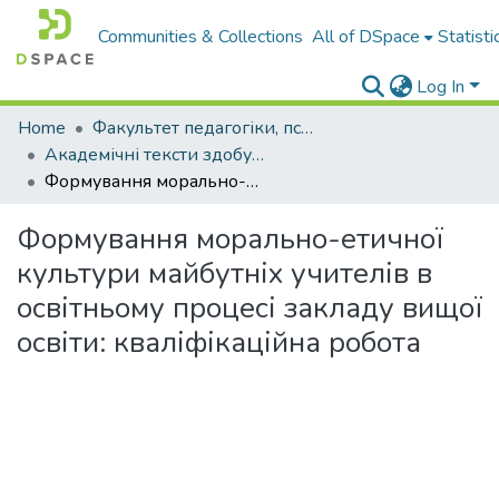
Communities & Collections
All of DSpace
Statisti
Log In
Home
Факультет педагогіки, психології і професійної освіти
Академічні тексти здобувачів вищої освіти
Формування морально-етичної культури майбутніх учителів в освітньому процесі закладу вищої освіти: кваліфікаційна робота
Формування морально-етичної
культури майбутніх учителів в
освітньому процесі закладу вищої
освіти: кваліфікаційна робота