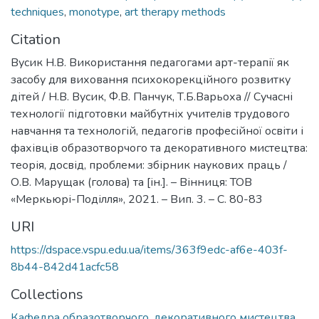
techniques
,
monotype
,
art therapy methods
Citation
Вусик Н.В. Використання педагогами арт-терапії як
засобу для виховання психокорекційного розвитку
дітей / Н.В. Вусик, Ф.В. Панчук, Т.Б.Варьоха // Сучасні
технології підготовки майбутніх учителів трудового
навчання та технологій, педагогів професійної освіти і
фахівців образотворчого та декоративного мистецтва:
теорія, досвід, проблеми: збірник наукових праць /
О.В. Марущак (голова) та [ін.]. – Вінниця: ТОВ
«Меркьюрі-Поділля», 2021. – Вип. 3. – С. 80-83
URI
https://dspace.vspu.edu.ua/items/363f9edc-af6e-403f-
8b44-842d41acfc58
Collections
Кафедра образотворчого, декоративного мистецтва,