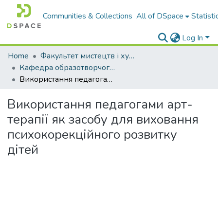
Communities & Collections
All of DSpace
Statisti
Log In
Home
Факультет мистецтв і художньо-освітніх технологій
Кафедра образотворчого, декоративного мистецтва, технологій і безпеки життєдіяльності
Використання педагогами арт-терапії як засобу для виховання психокорекційного розвитку дітей
Використання педагогами арт-
терапії як засобу для виховання
психокорекційного розвитку
дітей