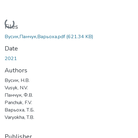
Loading...
Files
Вусик,Панчук,Варьоха.pdf
(621.34 KB)
Date
2021
Authors
Вусик, Н.В.
Vusyk, N.V.
Панчук, Ф.В.
Panchuk, F.V.
Варьоха, Т.Б.
Varyokha, T.B.
Publisher