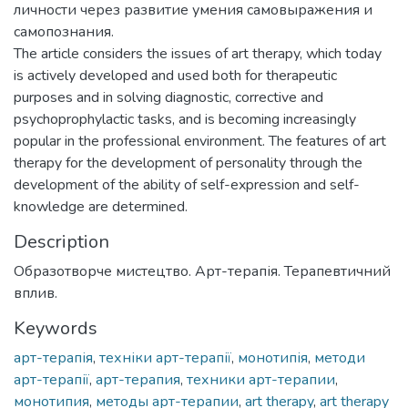
личности через развитие умения самовыражения и
самопознания.
The article considers the issues of art therapy, which today
is actively developed and used both for therapeutic
purposes and in solving diagnostic, corrective and
psychoprophylactic tasks, and is becoming increasingly
popular in the professional environment. The features of art
therapy for the development of personality through the
development of the ability of self-expression and self-
knowledge are determined.
Description
Образотворче мистецтво. Арт-терапія. Терапевтичний
вплив.
Keywords
арт-терапія
,
техніки арт-терапії
,
монотипія
,
методи
арт-терапії
,
арт-терапия
,
техники арт-терапии
,
монотипия
,
методы арт-терапии
,
art therapy
,
art therapy