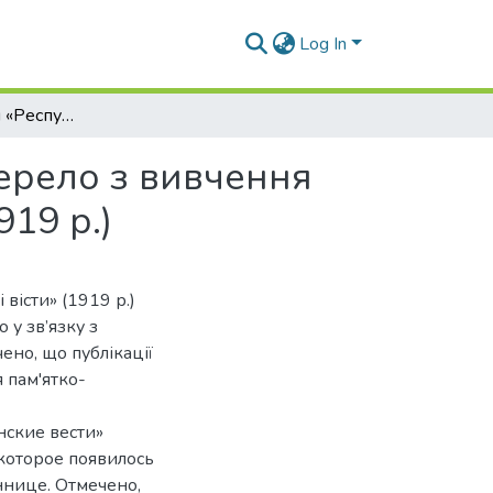
Log In
Публікації газети «Республіканські вісти» як джерело з вивчення культурно-історичних пам’яток міста Вінниці (1919 р.)
жерело з вивчення
919 р.)
 вісти» (1919 р.)
 у зв’язку з
ено, що публікації
 пам'ятко-
нские вести»
 которое появилось
ннице. Отмечено,