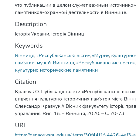
что публикации в целом служат важным источником
памятников-охранной деятельности в Виннице.
Description
Історія України. Історія Вінниці
Keywords
Вінниця
,
«Республіканські вісти»
,
«Мури»
,
культурно-
пам’ятки
,
музей
,
Винница
,
«Республиканские вести»
культурно исторические памятники
Citation
Кравчук О. Публікації газети «Республіканські вісти
вивчення культурно-історичних пам’яток міста Вінни
Олександр Кравчук // Вісник факультету історії, прав
управління. Вип. 18. – Вінниця, 2020. – С. 70-73
URI
https://dspace.vspu.edu.ua/items/30f44f1f-4426-4af3-