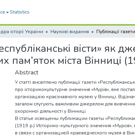
ace
Statistics
дра історії України
Наукові видання
Республіканські вісти» як д
х пам’яток міста Вінниці (1
Abstract
У статті висвітлено публікації газети «Республіканські
про історикокультурне значення «Мурів», яке постало
організацією краєзнавчого музею у Вінниці. Відзнач
загалом слугують важливим джерелом для вивчення
охоронної діяльності у Вінниці.
В статье освещены публикации газеты «Республика
(1919 р.) Историко-культурного значения «Муров»,
в связи с организацией краеведческого музея в Ви