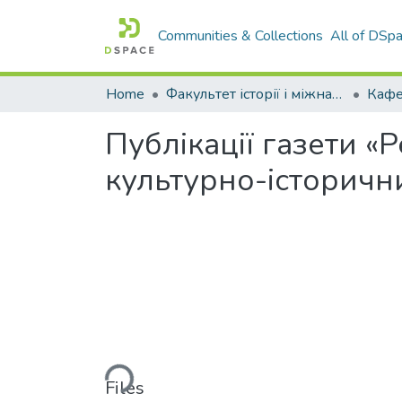
Communities & Collections
All of DSp
Home
Факультет історії і міжнародних відносин
Кафе
Публікації газети «
культурно-історични
Loading...
Files