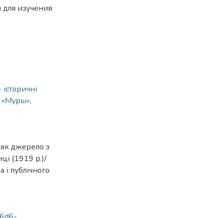
 для изучения
 історичні
,
«Муры»
,
» як джерело з
ці (1919 р.)/
а і публічного
a6d6-