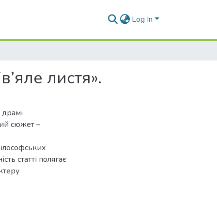
Log In
в’яле листя».
 драмі
ий сюжет –
 філософських
ість статті полягає
актеру