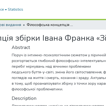
ace
Statistics
ові видання
Філософська концепція збірки Івана Франка «Зів’яле листя».
ія збірки Івана Франка «Зі
Abstract
Поруч із інтимно-психологічним сюжетом у ліричній
розгортається глибокий філософсько-інтелектуальн
перебіг міркувань над вічними проблемами
людського буття-у-світі, зміна його світоставлення,
поглядів на життя і смерть, кохання і зраду. Актуальн
в тому, щоб проаналізувати збірку з точки зору хар
філософської проблематики.
Description