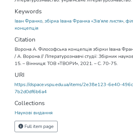
Літературознавство. українське літературознавство.
Keywords
Іван Франко
,
збірка Івана Франка «Зів’яле листя»
,
фі
концепція
Citation
Ворона А. Філософська концепція збірки Івана Франк
/ А. Ворона // Літературознавчі студії: Збірник науко
15. – Вінниця: ТОВ «ТВОРИ», 2021. – С. 70-75.
URI
https://dspace.vspu.edu.ua/items/2e38e123-6e40-496
7b2d0df6b6a4
Collections
Наукові видання
Full item page