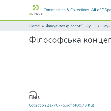
Communities & Collections
All of DSp
Home
Факультет філології і журналістики ім. М. Стельмаха
Наук
Філософська концепц
Loading...
Files
Collection 21-70-75.pdf
(400.79 KB)