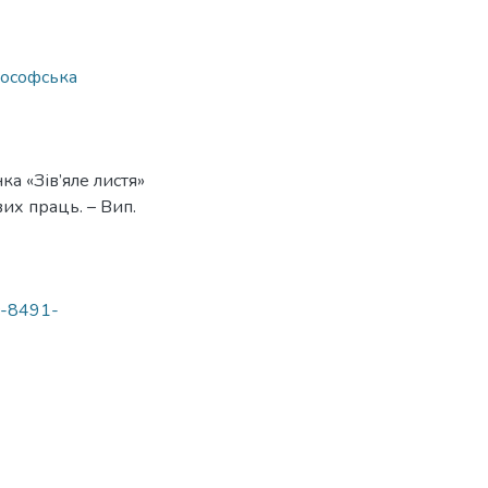
лософська
а «Зів’яле листя»
вих праць. – Вип.
c-8491-