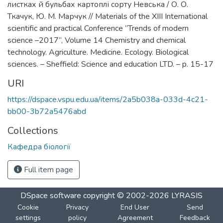
листках й бульбах картоплі сорту Невська / О. О.
Ткачук, Ю. М. Марчук // Materials of the XIII International
scientific and practical Conference ”Trends of modern
science –2017”, Volume 14 Chemistry and chemical
technology. Agriculture. Medicine. Ecology. Biological
sciences. – Sheffield: Science and education LTD. – p. 15-17
URI
https://dspace.vspu.edu.ua/items/2a5b038a-033d-4c21-
bb00-3b72a5476abd
Collections
Кафедра біології
Full item page
DSpace software
copyright © 2002-2026
LYRASIS
Cookie
Privacy
End User
Send
settings
policy
Agreement
Feedback