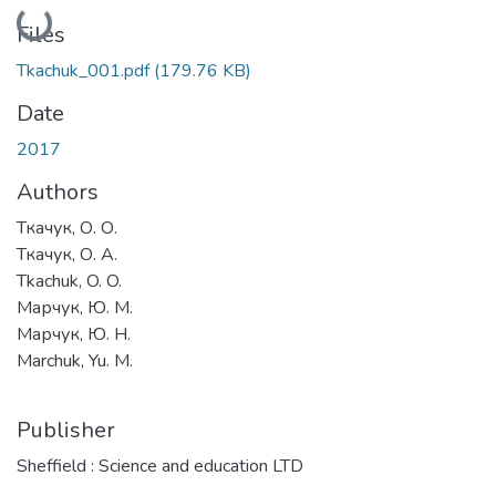
Loading...
Files
Tkachuk_001.pdf
(179.76 KB)
Date
2017
Authors
Ткачук, О. О.
Ткачук, О. А.
Tkachuk, O. O.
Марчук, Ю. М.
Марчук, Ю. Н.
Marchuk, Yu. M.
Publisher
Sheffield : Science and education LTD