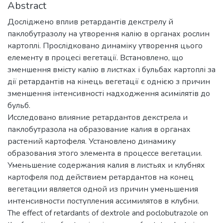
Abstract
Досліджено вплив ретардантів декстрелу й
паклобутразолу на утворення калію в органах рослин
картоплі. Прослідковано динаміку утворення цього
елементу в процесі вегетації. Встановлено, що
зменшення вмісту калію в листках і бульбах картоплі за
дії ретардантів на кінець вегетації є однією з причин
зменшення інтенсивності надходження асимілятів до
бульб.
Исследовано влияние ретардантов декстрела и
паклобутразола на образование калия в органах
растений картофеля. Установлено динамику
образования этого элемента в процессе вегетации.
Уменьшение содержания калия в листьях и клубнях
картофеля под действием ретардантов на конец
вегетации является одной из причин уменьшения
интенсивности поступления ассимилятов в клубни.
The effect of retardants of dextrole and poclobutrazole on