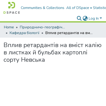
Communities & Collections
All of DSpace
Statisti
Log In
Home
Природничо-географічний факультет
Кафедра біології
Вплив ретардантів на вміст калію в листках й бульбах картоплі сорту Невська
Вплив ретардантів на вміст калію
в листках й бульбах картоплі
сорту Невська