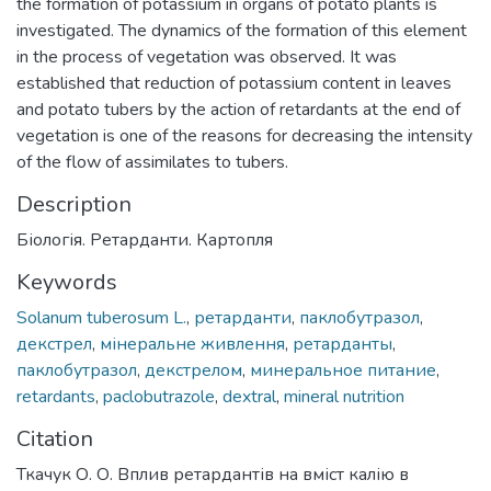
the formation of potassium in organs of potato plants is
investigated. The dynamics of the formation of this element
in the process of vegetation was observed. It was
established that reduction of potassium content in leaves
and potato tubers by the action of retardants at the end of
vegetation is one of the reasons for decreasing the intensity
of the flow of assimilates to tubers.
Description
Біологія. Ретарданти. Картопля
Keywords
Solanum tuberosum L.
,
ретарданти
,
паклобутразол
,
декстрел
,
мінеральне живлення
,
ретарданты
,
паклобутразол
,
декстрелом
,
минеральное питание
,
retardants
,
paclobutrazole
,
dextral
,
mineral nutrition
Citation
Ткачук О. О. Вплив ретардантів на вміст калію в