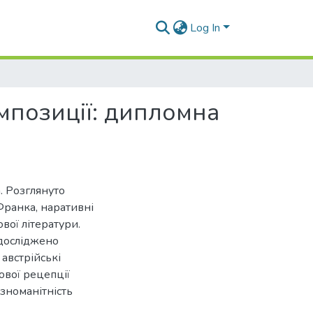
Log In
мпозиції: дипломна
. Розглянуто
Франка, наративні
ової літератури.
 досліджено
 австрійські
кової рецепції
ізноманітність