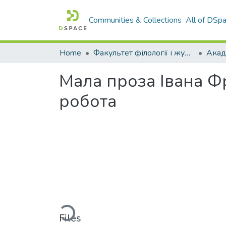
Communities & Collections
All of DSp
Home
Факультет філології і журналістики ім. М. Стельмаха
Мала проза Івана Ф
робота
Loading...
Files