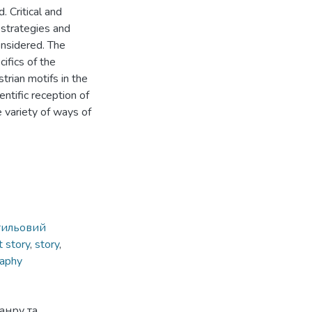
. Critical and
e strategies and
onsidered. The
cifics of the
trian motifs in the
entific reception of
 variety of ways of
тильовий
t story
,
story
,
raphy
анру та