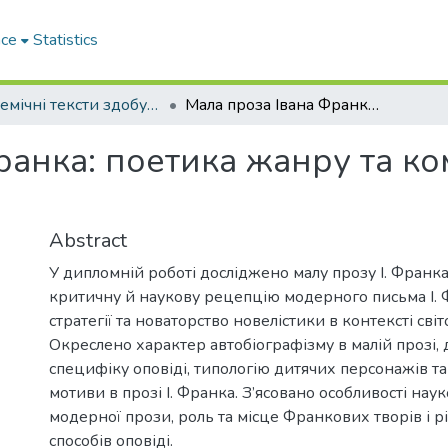
ace
Statistics
Академічні тексти здобувачів вищої освіти
Мала проза Івана Франка: поетика жанру та композиції: дипломна робота
ранка: поетика жанру та ко
Abstract
У дипломній роботі досліджено малу прозу І. Франка
критичну й наукову рецепцію модерного письма І. 
стратегії та новаторство новелістики в контексті світ
Окреслено характер автобіографізму в малій прозі,
специфіку оповіді, типологію дитячих персонажів та
мотиви в прозі І. Франка. З’ясовано особливості нау
модерної прози, роль та місце Франкових творів і р
способів оповіді.