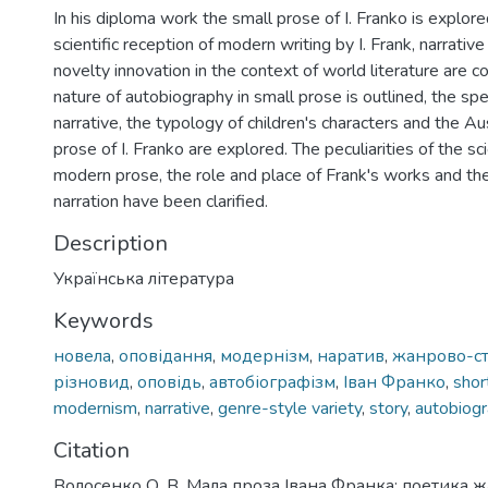
In his diploma work the small prose of I. Franko is explored
scientific reception of modern writing by I. Frank, narrativ
novelty innovation in the context of world literature are c
nature of autobiography in small prose is outlined, the spe
narrative, the typology of children's characters and the Aus
prose of I. Franko are explored. The peculiarities of the sci
modern prose, the role and place of Frank's works and the
narration have been clarified.
Description
Українська література
Keywords
новела
,
оповідання
,
модернізм
,
наратив
,
жанрово-с
різновид
,
оповідь
,
автобіографізм
,
Іван Франко
,
shor
modernism
,
narrative
,
genre-style variety
,
story
,
autobiog
Citation
Волосенко О. В. Мала проза Івана Франка: поетика ж