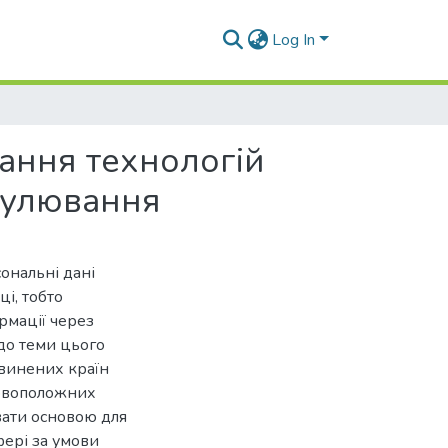
Log In
ання технологій
егулювання
ональні дані
ці, тобто
рмації через
до теми цього
звинених країн
новоположних
вати основою для
фері за умови