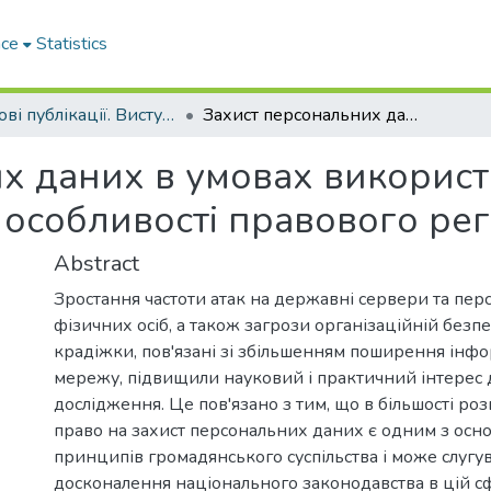
ace
Statistics
Наукові публікації. Виступи
Захист персональних даних в умовах використання технологій штучного інтелекту: особливості правового регулювання
х даних в умовах використ
: особливості правового р
Abstract
Зростання частоти атак на державні сервери та перс
фізичних осіб, а також загрози організаційній безпе
крадіжки, пов'язані зі збільшенням поширення інфо
мережу, підвищили науковий і практичний інтерес 
дослідження. Це пов'язано з тим, що в більшості ро
право на захист персональних даних є одним з ос
принципів громадянського суспільства і може слугу
досконалення національного законодавства в цій с