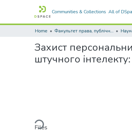
Communities & Collections
All of DSp
Home
Факультет права, публічного управління і менеджменту
Захист персональни
штучного інтелекту
Loading...
Files