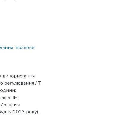
 даних
,
правове
х використання
о регулювання / Т.
людини:
ів ІІІ–ї
 75-річчя
рудня 2023 року).