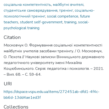
соціальна компетентність
,
майбутні вчителі
,
студентське самоврядування
,
тренінг
,
соціально-
психологічний тренінг
,
social competence
,
future
teachers
,
student self-government
,
training
,
social-
psychological training
Citation
Московчук О. Формування соціальної компетентності
майбутніх учителів засобами тренінгу. / О. Московчук,
О. Пєхота // Наукові записки Вінницького державного
педагогічного університету імені Михайла
Коцюбинського. Серія: педагогіка і психологія. – 2021.
– Вип. 68. – С. 59-64.
URI
https://dspace.vspu.edu.ua/items/272451ab-dfd1-4f4c-
bb6d-13dd4ae1ed3f
Collections