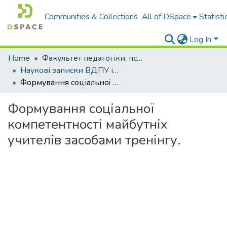
Communities & Collections
All of DSpace
Statisti
Log In
Home
Факультет педагогіки, психології і професійної освіти
Наукові записки ВДПУ ім. М. Коцюбинського. Серія "Педагогіка і психологія"
Формування соціальної компетентності майбутніх учителів засобами тренінгу.
Формування соціальної
компетентності майбутніх
учителів засобами тренінгу.