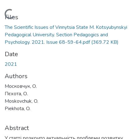
Loading...
Files
The Scientific Issues of Vinnytsia State M. Kotsyubynskyi
Pedagogical University. Section Pedagogics and
Psychology. 2021. Issue 68-59-64.pdf
(369.72 KB)
Date
2021
Authors
Московчук, О.
Пєхота, О.
Moskovchuk, O.
Piekhota, O.
Abstract
У статті розкрито актуальність проблеми розвитку