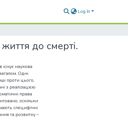
Log In
життя до смерті.
 існує наукова
загалом. Одні
нші проти цього,
ані з реалізацією
оматичні права
нтовано, оскільки
 мають специфічні
ння та розвитку –