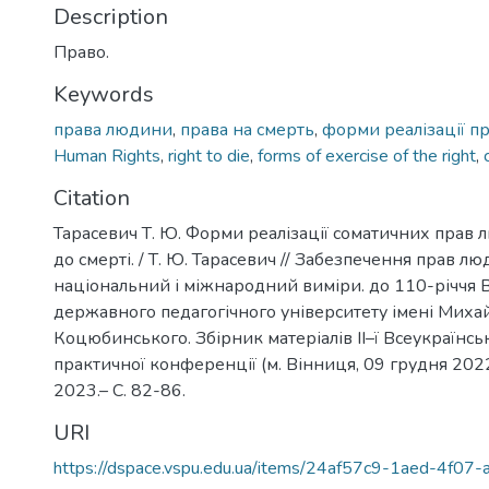
Description
Право.
Keywords
права людини
,
права на смерть
,
форми реалізації п
Human Rights
,
right to die
,
forms of exercise of the right
,
Citation
Тарасевич Т. Ю. Форми реалізації соматичних прав 
до смерті. / Т. Ю. Тарасевич // Забезпечення прав лю
національний і міжнародний виміри. до 110-річчя 
державного педагогічного університету імені Миха
Коцюбинського. Збірник матеріалів ІІ–ї Всеукраїнсь
практичної конференції (м. Вінниця, 09 грудня 2022
2023.– С. 82-86.
URI
https://dspace.vspu.edu.ua/items/24af57c9-1aed-4f07