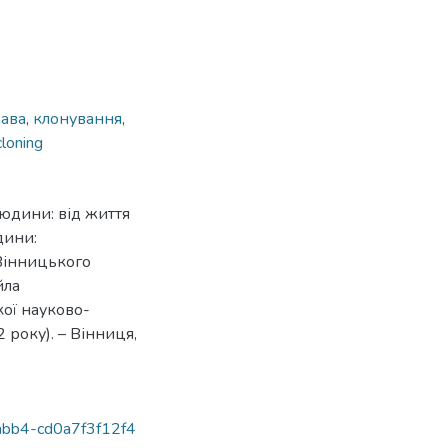
рава
,
клонування
,
cloning
людини: від життя
дини:
Вінницького
йла
кої науково-
 року). – Вінниця,
-abb4-cd0a7f3f12f4