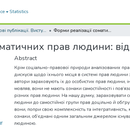
ace
Statistics
Наукові публікації. Виступи
Форми реалізації соматичних прав людини: від життя до смерті.
матичних прав людини: від 
Abstract
Крім соціально-правової природи аналізованих прав
дискусія щодо їхнього місця в системі прав людини 
автори зараховують їх до особистих прав людини, і
мовляв, вони не мають ознаки самостійності і пов’яз
різних прав людини. На нашу думку, зараховувати с
людини до самостійної групи прав доцільно й обґру
вони, попри свою комплексність та інтегративність,
ознаки, об’єднані одним загальним джерелом існува
df
людиною.