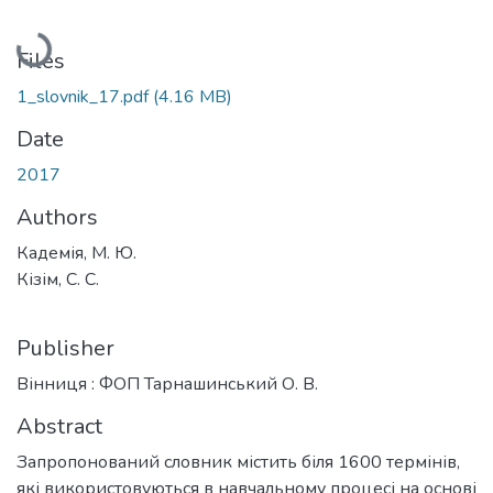
Loading...
Files
1_slovnik_17.pdf
(4.16 MB)
Date
2017
Authors
Кадемія, М. Ю.
Кізім, С. С.
Publisher
Вінниця : ФОП Тарнашинський О. В.
Abstract
Запропонований словник містить біля 1600 термінів,
які використовуються в навчальному процесі на основі