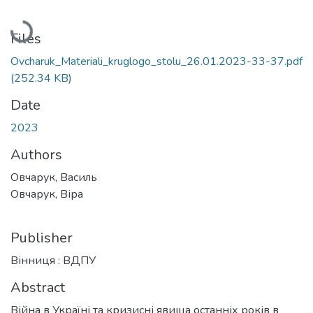
Loading...
Files
Ovcharuk_Materiali_kruglogo_stolu_26.01.2023-33-37.pdf
(252.34 KB)
Date
2023
Authors
Овчарук, Василь
Овчарук, Віра
Publisher
Вінниця : ВДПУ
Abstract
Війна в Україні та кризисні явища останніх років в