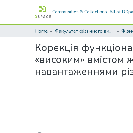
Communities & Collections
All of DSp
Home
Факультет фізичного виховання і спорту
Корекція функціонал
«високим» вмістом 
навантаженнями рі