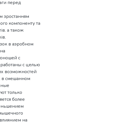
аги перед
им зростанням
ого компоненту та
ів. а також
ів.
зок в аэробном
 на
юношей с
зработаны с целью
их возможностей
к в смешанном
дные
уют только
яется более
меньшением
 мышечного
 влиянием на