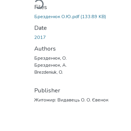
Loading...
Files
Брезденюк О.Ю..pdf
(133.89 KB)
Date
2017
Authors
Брезденюк, О.
Брезденюк, А.
Brezdeniuk, O.
Publisher
Житомир: Видавець О. О. Євенок