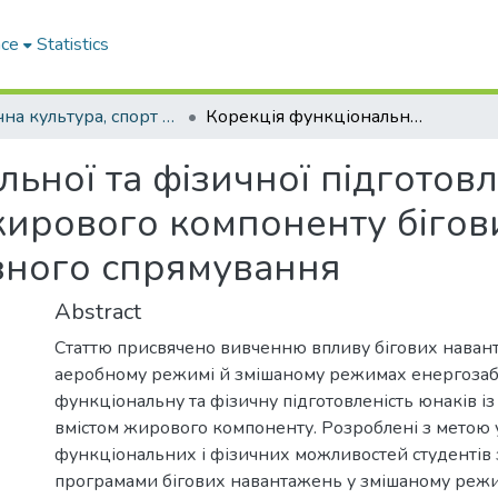
ace
Statistics
Фізична культура, спорт та здоров'я нації : збірник наукових праць
Корекція функціональної та фізичної підготовленості юнаків із «високим» вмістом жирового компоненту біговими навантаженнями різного cпрямування
ьної та фізичної підготовле
жирового компоненту біго
зного cпрямування
Abstract
Статтю присвячено вивченню впливу бігових наван
аеробному режимі й змішаному режимах енергозаб
функціональну та фізичну підготовленість юнаків і
вмістом жирового компоненту. Розроблені з метою
функціональних і фізичних можливостей студентів 
програмами бігових навантажень у змішаному реж