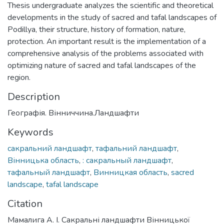
Thesis undergraduate analyzes the scientific and theoretical
developments in the study of sacred and tafal landscapes of
Podillya, their structure, history of formation, nature,
protection. An important result is the implementation of a
comprehensive analysis of the problems associated with
optimizing nature of sacred and tafal landscapes of the
region.
Description
Географія. Вінниччина.Ландшафти
Keywords
сакральний ландшафт
,
тафальний ландшафт
,
Вінницька область
,
: сакральный ландшафт
,
тафальный ландшафт
,
Винницкая область
,
sacred
landscape
,
tafal landscape
Citation
Мамалига А. І. Сакральні ландшафти Вінницької