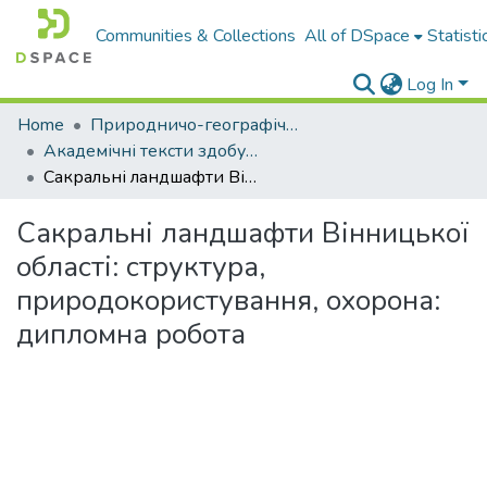
Communities & Collections
All of DSpace
Statisti
Log In
Home
Природничо-географічний факультет
Академічні тексти здобувачів вищої освіти
Сакральні ландшафти Вінницької області: структура, природокористування, охорона: дипломна робота
Сакральні ландшафти Вінницької
області: структура,
природокористування, охорона:
дипломна робота