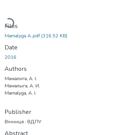
Loading...
Files
Mamalyga A..pdf
(316.52 KB)
Date
2016
Authors
Мамалига, А. І.
Мамалыга, А. И.
Mamalyga, A. I.
Publisher
Вінниця : ВДПУ
Abstract