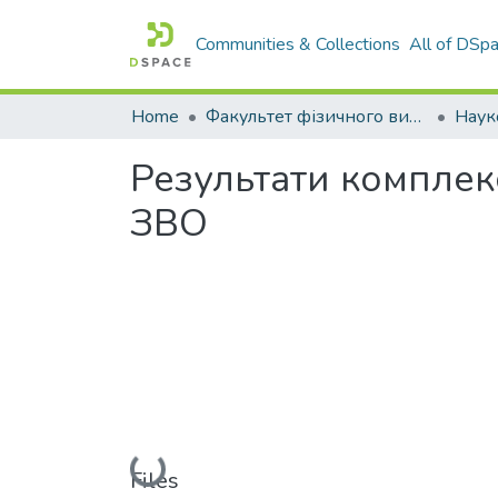
Communities & Collections
All of DSp
Home
Факультет фізичного виховання і спорту
Наук
Результати комплекс
ЗВО
Loading...
Files