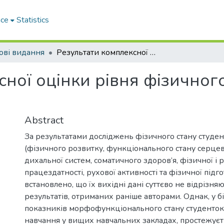
ace
Statistics
ові видання
Результати комплексної оцінки рівня фізичного стану студентів ЗВО
ної оцінки рівня фізичного
Abstract
За результатами досліджень фізичного стану студент
(фізичного розвитку, функціонального стану серцев
дихальної систем, соматичного здоров’я, фізичної і 
працездатності, рухової активності та фізичної підго
встановлено, що їх вихідні дані суттєво не відрізняю
результатів, отриманих раніше авторами. Однак, у б
показників морфофункціонального стану студенто
навчання у вищих навчальних закладах, простежуєт