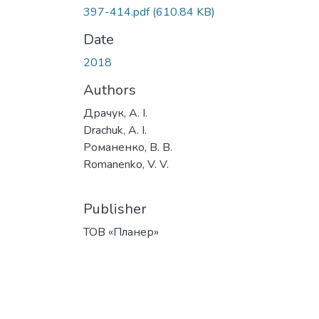
397-414.pdf
(610.84 KB)
Date
2018
Authors
Драчук, А. І.
Drachuk, A. I.
Романенко, В. В.
Romanenko, V. V.
Publisher
ТОВ «Планер»