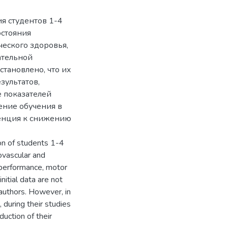
я студентов 1-4
остояния
ческого здоровья,
ательной
становлено, что их
зультатов,
е показателей
ение обучения в
денция к снижению
ion of students 1-4
ovascular and
 performance, motor
initial data are not
 authors. However, in
 during their studies
duction of their