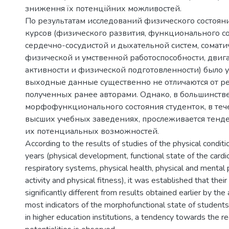
зниження їх потенційних можливостей.
По результатам исследований физического состояни
курсов (физического развития, функционального с
сердечно-сосудистой и дыхательной систем, сомати
физической и умственной работоспособности, двиг
активности и физической подготовленности) было у
выходные данные существенно не отличаются от ре
полученных ранее авторами. Однако, в большинств
морфофункционального состояния студенток, в теч
высших учебных заведениях, прослеживается тен
их потенциальных возможностей.
According to the results of studies of the physical condit
years (physical development, functional state of the cardi
respiratory systems, physical health, physical and mental
activity and physical fitness), it was established that their 
significantly different from results obtained earlier by the
most indicators of the morphofunctional state of students,
in higher education institutions, a tendency towards the re