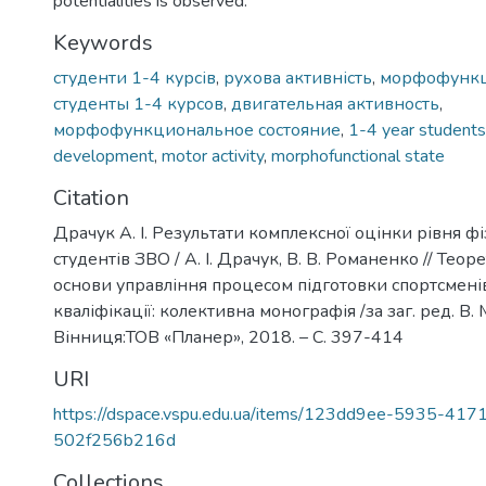
potentialities is observed.
Keywords
студенти 1-4 курсів
,
рухова активність
,
морфофункц
студенты 1-4 курсов
,
двигательная активность
,
морфофункциональное состояние
,
1-4 year students
development
,
motor activity
,
morphofunctional state
Citation
Драчук А. І. Результати комплексної оцінки рівня ф
студентів ЗВО / А. І. Драчук, В. В. Романенко // Тео
основи управління процесом підготовки спортсменів
кваліфікації: колективна монографія /за заг. ред. В.
Вінниця:ТОВ «Планер», 2018. – С. 397-414
URI
https://dspace.vspu.edu.ua/items/123dd9ee-5935-417
502f256b216d
Collections