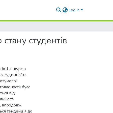
Log In
 стану студентів
ів 1-4 курсів
о-судинної та
розумової
товленості) було
ться від
ільшості
к, впродовж
ься тенденція до