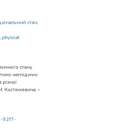
іональний стан
,
,
physical
ізичного стану
ретико-методичні
 різної
 М. Костюкевича. –
1-92f7-