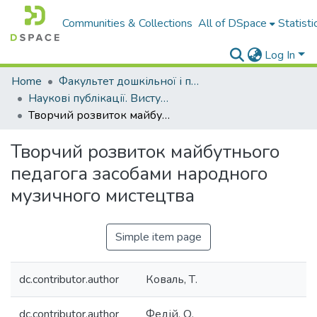
Communities & Collections
All of DSpace
Statisti
Log In
Home
Факультет дошкільної і початкової освіти
Наукові публікації. Виступи
Творчий розвиток майбутнього педагога засобами народного музичного мистецтва
Творчий розвиток майбутнього
педагога засобами народного
музичного мистецтва
Simple item page
dc.contributor.author
Коваль, Т.
dc.contributor.author
Федій, О.