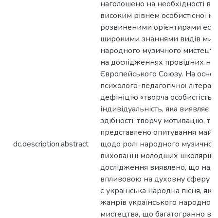
наголошено на необхідності во
високим рівнем особистісної ку
розвиненими орієнтирами есте
широкими знаннями видів мист
народного музичного мистецтва.
на дослідженнях провідних нау
Європейського Союзу. На основі
психолого-педагогічної літера
дефініцію «творча особистість» 
індивідуальність, яка виявляє р
здібності, творчу мотивацію, тво
представлено опитування майбу
dc.description.abstract
щодо ролі народного музичного
вихованні молодших школярів. 
дослідження виявлено, що над
впливовою на духовну сферу тв
є українська народна пісня, як
жанрів українського народног
мистецтва, що багатогранно ві