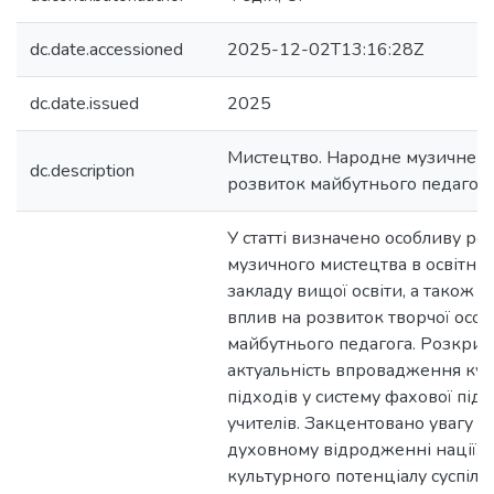
dc.date.accessioned
2025-12-02T13:16:28Z
dc.date.issued
2025
Мистецтво. Народне музичне м
dc.description
розвиток майбутнього педагог
У статті визначено особливу ро
музичного мистецтва в освітнь
закладу вищої освіти, а також 
вплив на розвиток творчої особ
майбутнього педагога. Розкрит
актуальність впровадження кул
підходів у систему фахової під
учителів. Закцентовано увагу на
духовному відродженні нації, 
культурного потенціалу суспільст