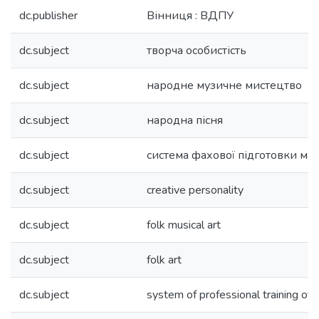
dc.publisher
Вінниця : ВДПУ
dc.subject
творча особистість
dc.subject
народне музичне мистецтво
dc.subject
народна пісня
dc.subject
система фахової підготовки май
dc.subject
creative personality
dc.subject
folk musical art
dc.subject
folk art
dc.subject
system of professional training of 