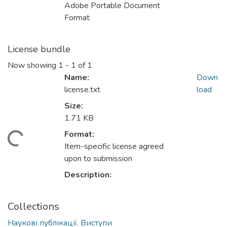
Adobe Portable Document
Format
License bundle
Now showing
1 - 1 of 1
Name:
Down
license.txt
load
Size:
1.71 KB
Format:
ding...
Item-specific license agreed
upon to submission
Description:
Collections
Наукові публікації. Виступи