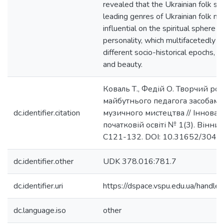
revealed that the Ukrainian folk so
leading genres of Ukrainian folk mus
influential on the spiritual sphere o
personality, which multifacetedly re
different socio-historical epochs, r
and beauty.
Коваль Т., Федій О. Творчий ро
майбутнього педагога засобам
dc.identifier.citation
музичного мистецтва // Інноваці
початковій освіті № 1(3). Вінни
С121-132. DOI: 10.31652/304
dc.identifier.other
UDK 378.016:781.7
dc.identifier.uri
https://dspace.vspu.edu.ua/han
dc.language.iso
other