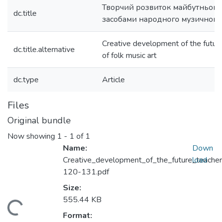
Творчий розвиток майбутнього
dc.title
засобами народного музичного
Сreative development of the futur
dc.title.alternative
of folk music art
dc.type
Article
Files
Original bundle
Now showing
1 - 1 of 1
Name:
Down
Creative_development_of_the_future_teache
load
120-131.pdf
Size:
555.44 KB
ding...
Format: