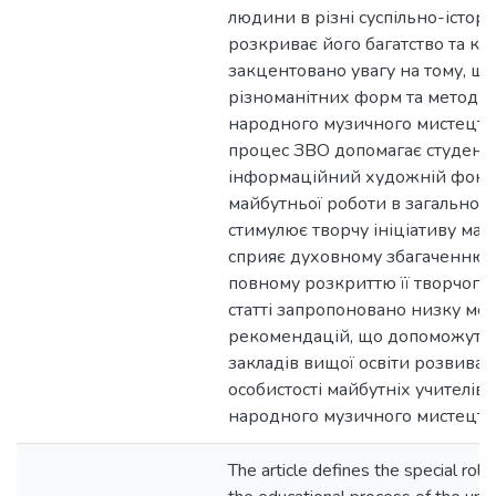
людини в різні суспільно-істори
розкриває його багатство та крас
закцентовано увагу на тому, що
різноманітних форм та методі
народного музичного мистецтва
процес ЗВО допомагає студент
інформаційний художній фонд,
майбутньої роботи в загальноос
стимулює творчу ініціативу майб
сприяє духовному збагаченню 
повному розкриттю її творчого 
статті запропоновано низку ме
рекомендацій, що допоможуть
закладів вищої освіти розвиват
особистості майбутніх учителів
народного музичного мистецтв
The article defines the special role 