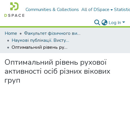
Communities & Collections
All of DSpace
Statisti
Log In
Home
Факультет фізичного виховання і спорту
Наукові публікації. Виступи
Оптимальний рівень рухової активності осіб різних вікових груп
Оптимальний рівень рухової
активності осіб різних вікових
груп