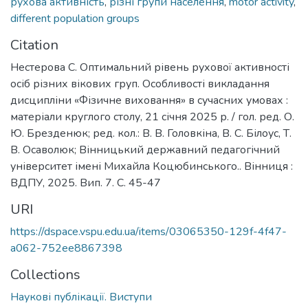
рухова активність
,
різні групи населення
,
motor activity
,
different population groups
Citation
Нестерова С. Оптимальний рівень рухової активності
осіб різних вікових груп. Особливості викладання
дисципліни «Фізичне виховання» в сучасних умовах :
матеріали круглого столу, 21 січня 2025 р. / гол. ред. О.
Ю. Брезденюк; ред. кол.: В. В. Головкіна, В. С. Білоус, Т.
В. Осаволюк; Вінницький державний педагогічний
університет імені Михайла Коцюбинського.. Вінниця :
ВДПУ, 2025. Вип. 7. С. 45-47
URI
https://dspace.vspu.edu.ua/items/03065350-129f-4f47-
a062-752ee8867398
Collections
Наукові публікації. Виступи