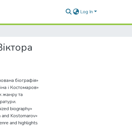
Log In
Віктора
зована біографія»
іна і Костомаров»
к жанру та
ратури.
nized biography»
na and Kostomarov»
enre and highlights