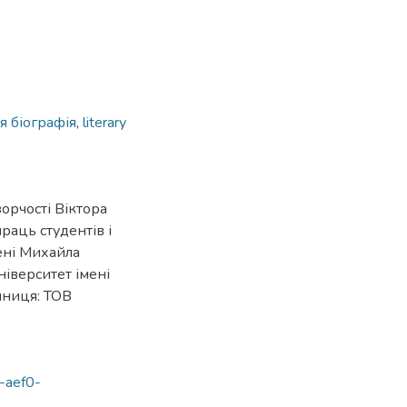
 біографія
,
literary
орчості Віктора
праць студентів і
мені Михайла
іверситет імені
нниця: ТОВ
-aef0-