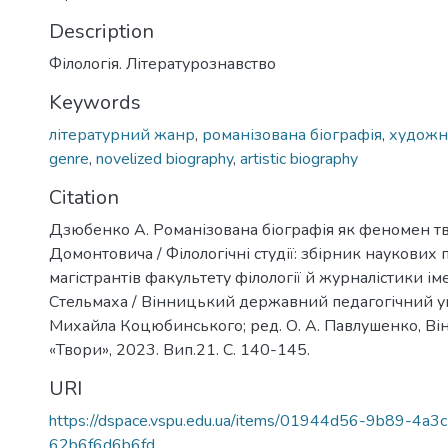
Description
Філологія. Літературознавство
Keywords
літературний жанр
,
романізована біографія
,
художня
genre
,
novelized biography
,
artistic biography
Citation
Дзюбенко А. Романізована біографія як феномен тв
Домонтовича / Філологічні студії: збірник наукових 
магістрантів факультету філології й журналістики і
Стельмаха / Вінницький державний педагогічний ун
Михайла Коцюбинського; ред. О. А. Павлушенко, Ві
«Твори», 2023. Вип.21. С. 140-145.
URI
https://dspace.vspu.edu.ua/items/01944d56-9b89-4a3c
62b6f6d6b6fd