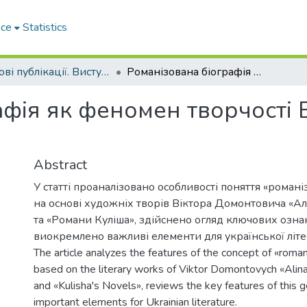
ace
Statistics
Наукові публікації. Виступи
Романізована біографія як феномен творчості Віктора Домонтовича
афія як феномен творчості 
Abstract
У статті проаналізовано особливості поняття «романі
на основі художніх творів Віктора Домонтовича «Ал
та «Романи Куліша», здійснено огляд ключових озна
виокремлено важливі елементи для української літе
The article analyzes the features of the concept of «roma
based on the literary works of Viktor Domontovych «Ali
and «Kulisha's Novels», reviews the key features of this g
important elements for Ukrainian literature.