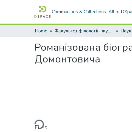
Communities & Collections
All of DSp
Home
Факультет філології і журналістики ім. М. Стельмаха
Романізована біогр
Домонтовича
Loading...
Files