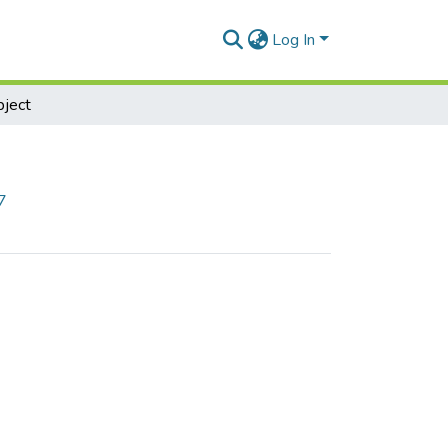
Log In
ject
7