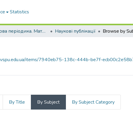
ace
Statistics
Наукова періодика. Матеріали конференцій
Наукові публікації
Browse by Sub
ce.vspu.edu.ua/items/7940eb75-138c-444b-be7f-ecb00c2e58b
By Title
By Subject
By Subject Category