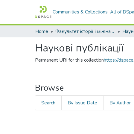
Communities & Collections
All of DSp
Home
Факультет історії і міжнародних відносин
Наукові публікації
Permanent URI for this collection
https://dspa
Browse
Search
By Issue Date
By Author