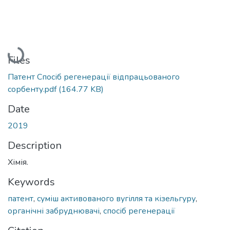
Loading...
Files
Патент Спосіб регенерації відпрацьованого
сорбенту.pdf
(164.77 KB)
Date
2019
Description
Хімія.
Keywords
патент
,
суміш активованого вугілля та кізельгуру
,
органічні забруднювачі
,
спосіб регенерації