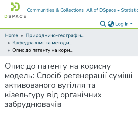
Communities & Collections
All of DSpace
Statisti
Log In
Home
Природничо-географічний факультет
Кафедра хімії та методики навчання хімії
Опис до патенту на корисну модель: Спосіб регенерації суміші активованого вугілля та кізельгуру від органічних забруднювачів
Опис до патенту на корисну
модель: Спосіб регенерації суміші
активованого вугілля та
кізельгуру від органічних
забруднювачів