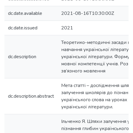
dc.date.available
2021-08-16T10:30:00Z
dc.date.issued
2021
Теоретико-методичні засади м
навчання української літератур
dc.description
української літератури. Форму
мовної компетенції учнів. Розв
зв’язного мовлення
Мета статті – дослідження шлях
залучення школярів до пізнанн
dc.description.abstract
українського слова на уроках
української літератури.
Ільченко Я. Шляхи залучення уч
пізнання глибин українського с