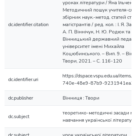
уроках літератури / Яна Ільченко
Методичний пошук учителя-сло
збірник наук.-метод. статей студ
dc.identifier.citation
магістрантів / ред. кол. : І. Я. За
А. П. Віннічук, Н. Ю. Родюк та ін.
Вінницький державний педаго
університет імені Михайла
Коцюбинського. – Вип. 9. – Вінн
Твори, 2021. – С. 116-120
https://dspace.vspu.edu.ua/items
dc.identifier.uri
740e-48e9-87b9-9231941ea3
dc.publisher
Вінниця : Твори
теоретико-методичні засади м
dc.subject
навчання української літератур
dc.subject
урок української літератури