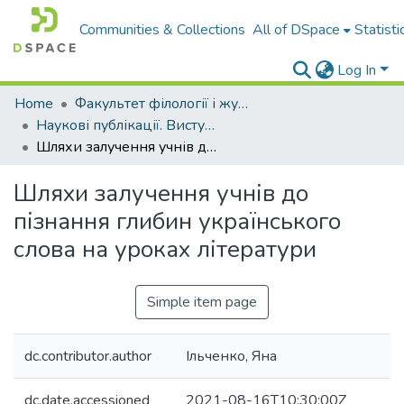
Communities & Collections
All of DSpace
Statisti
Log In
Home
Факультет філології і журналістики ім. М. Стельмаха
Наукові публікації. Виступи
Шляхи залучення учнів до пізнання глибин українського слова на уроках літератури
Шляхи залучення учнів до
пізнання глибин українського
слова на уроках літератури
Simple item page
dc.contributor.author
Ільченко, Яна
dc.date.accessioned
2021-08-16T10:30:00Z