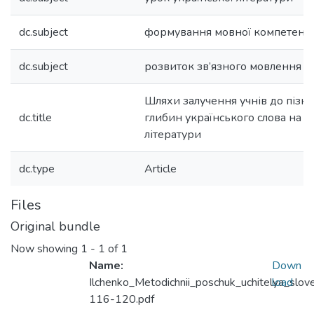
dc.subject
формування мовної компетенції
dc.subject
розвиток зв’язного мовлення
Шляхи залучення учнів до пізн
dc.title
глибин українського слова на у
літератури
dc.type
Article
Files
Original bundle
Now showing
1 - 1 of 1
Name:
Down
Ilchenko_Metodichnii_poschuk_uchitelya_slo
load
116-120.pdf