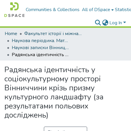
Communities & Collections
All of DSpace
Statisti
Log In
Home
Факультет історії і міжнародних відносин
Наукова періодика. Матеріали конференцій
Наукові записки Вінницького державного педагогічного університету імені Михайла Коцюбинського. Серія: Історія
Радянська ідентичність у соціокультурному просторі Вінниччини крізь призму культурного ландшафту (за результатами польових досліджень)
Радянська ідентичність у
соціокультурному просторі
Вінниччини крізь призму
культурного ландшафту (за
результатами польових
досліджень)