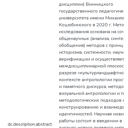
дисциплин) Винницкого
государственного педагогическ
университета имени Михаила
Коцюбинского в 2020 г. Метод
исследования основана на соче
общенаучных (анализа, синтеза
обобщения) методов с принци
историзма, системности, научно
верификации и осуществляется
междисциплинарной плоскости
разрезе «культурландшафтного
контексте антропологии простр
и памятного дискурса, методол
визуальной антропологии и те
методологических подходов к
конструированию и взаимоде
идентичностей. Научная новиз
работы состоит в введении в н
dc.description.abstract
дискурс нового полевого матер