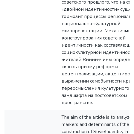
советского прошлого, что на фо
«двойной идентичности» суще
тормозит процессы региональн
национально-культурной
самопрезентации. Механизмы
конструирования советской
идентичности как составляюще
социокультурной идентичност
жителей Винниччины определ
сквозь призму реформы
децентрализации, акцентиров
выражении самобытности края
переосмысления культурного
ландшафта на постсоветском
пространстве.
The aim of the article is to analyze
markers and determinants of the
construction of Soviet identity in t