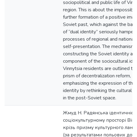
sociopolitical and public life of Vinn
region. This is аbout the impossibili
further formation of a positive ima
Soviet past, which against the bac
of “dual identity” seriously hamper
processes of regional and national-
self-presentation. The mechanisms
constructing the Soviet identity as 
component of the sociocultural iden
Vinnytsia residents are outlined th
prism of decentralization reform,
emphasizing the expression of the 
identity by rethinking the cultural 
in the post-Soviet space.
Жмуд Н. Радянська ідентичність
соціокультурному просторі Ві
крізь призму культурного лан
(за результатами польових дос