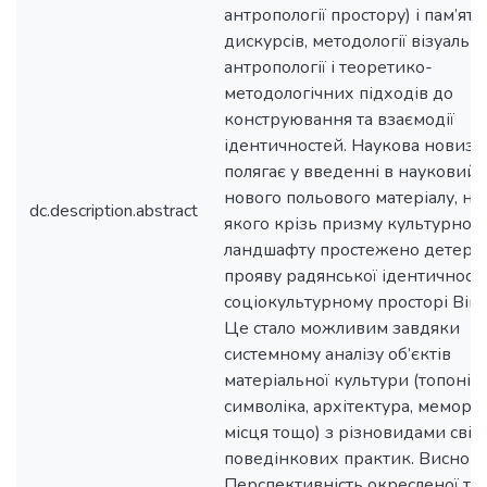
антропології простору) і пам’ятт
дискурсів, методології візуально
антропології і теоретико-
методологічних підходів до
конструювання та взаємодії
ідентичностей. Наукова новизн
полягає у введенні в науковий 
нового польового матеріалу, на
dc.description.abstract
якого крізь призму культурног
ландшафту простежено детерм
прояву радянської ідентичності
соціокультурному просторі Він
Це стало можливим завдяки
системному аналізу об’єктів
матеріальної культури (топонімі
символіка, архітектура, меморіа
місця тощо) з різновидами світ
поведінкових практик. Висновк
Перспективність окресленої те