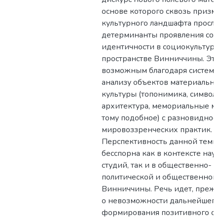
основе которого сквозь призму
культурного ландшафта просл
детерминанты проявления сов
идентичности в социокультурн
пространстве Винниччины. Это 
возможным благодаря системн
анализу объектов материально
культуры (топонимика, символи
архитектура, мемориальные ме
тому подобное) с разновиднос
мировоззренческих практик. 
Перспективность данной темы
бесспорна как в контексте нау
студий, так и в общественно-
политической и общественной
Винниччины. Речь идет, прежде
о невозможности дальнейшего
формирования позитивного об