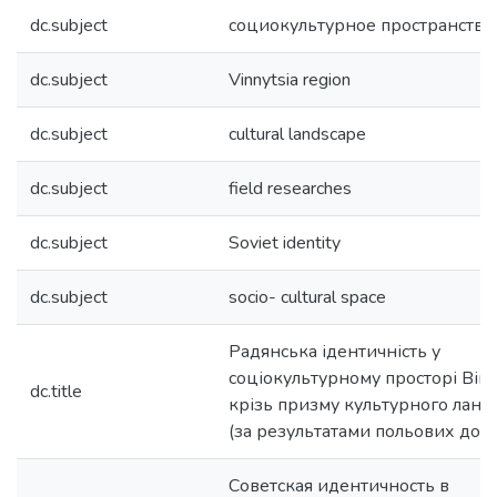
dc.subject
социокультурное пространство
dc.subject
Vinnytsia region
dc.subject
cultural landscape
dc.subject
field researches
dc.subject
Soviet identity
dc.subject
socio- cultural space
Радянська ідентичність у
соціокультурному просторі Ві
dc.title
крізь призму культурного лан
(за результатами польових дос
Советская идентичность в