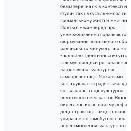
беззаперечна як в контексті на
студій, так і в суспільно-політи
громадському житті Вінниччин
Йдеться насамперед про
унеможливлення подальшого
формування позитивного обра
радянського минулого, що на тл
«подвійної ідентичності» суттєв
гальмує процеси регіональної 
національно-культурної
самопрезентації. Механізми
конструювання радянської іден
як складової соціокультурної
ідентичності мешканців Вінни
окреслено крізь призму рефо
децентралізації, акцентовано н
увиразненні самобутності кра
переосмислення культурного