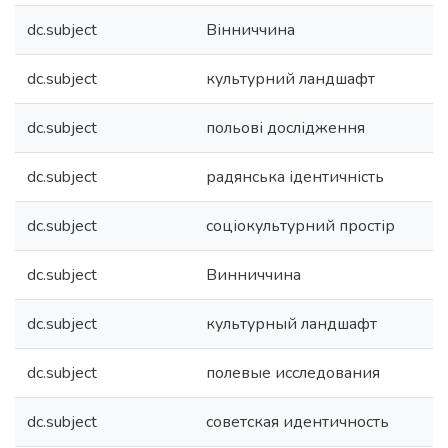
dc.subject
Вінниччина
dc.subject
культурний ландшафт
dc.subject
польові дослідження
dc.subject
радянська ідентичність
dc.subject
соціокультурний простір
dc.subject
Винниччина
dc.subject
культурный ландшафт
dc.subject
полевые исследования
dc.subject
советская идентичность