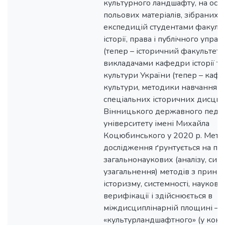
культурного ландшафту, на осн
польових матеріалів, зібраних п
експедицій студентами факуль
історії, права і публічного управ
(тепер – історичний факультет) 
викладачами кафедри історії та
культури України (тепер – каф
культури, методики навчання іст
спеціальних історичних дисцип
Вінницького державного педаг
університету імені Михайла
Коцюбинського у 2020 р. Мето
дослідження ґрунтується на по
загальнонаукових (аналізу, синт
узагальнення) методів з прин
історизму, системності, науковос
верифікації і здійснюється в
міждисциплінарній площині – у 
«культурландшафтного» (у конт