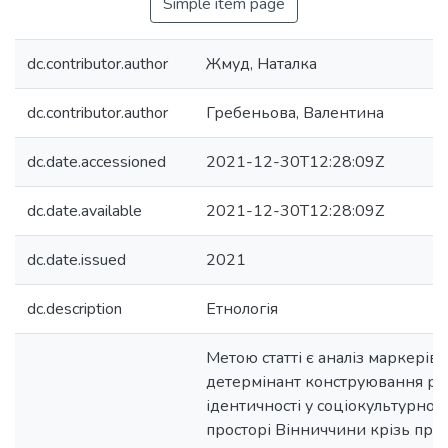
Simple item page
dc.contributor.author
Жмуд, Наталка
dc.contributor.author
Гребеньова, Валентина
dc.date.accessioned
2021-12-30T12:28:09Z
dc.date.available
2021-12-30T12:28:09Z
dc.date.issued
2021
dc.description
Етнологія
Метою статті є аналіз маркерів 
детермінант конструювання ра
ідентичності у соціокультурном
просторі Вінниччини крізь при