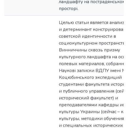
ландшафту на пострадянському
просторі.
Целью статьи является анализ 
и детерминант конструирован
советской идентичности в
социокультурном пространстве
Винниччины сквозь призму
культурного ландшафта на осн
полевых материалов, собранны
Наукові записки ВДПУ імені М
Коцюбинського экспедиций
студентами факультета истории
и публичного управления (сейча
исторический факультет) и
преподавателями кафедры ист
культуры Украины (сейчас – к
культуры, методики обучения 
и специальных исторических