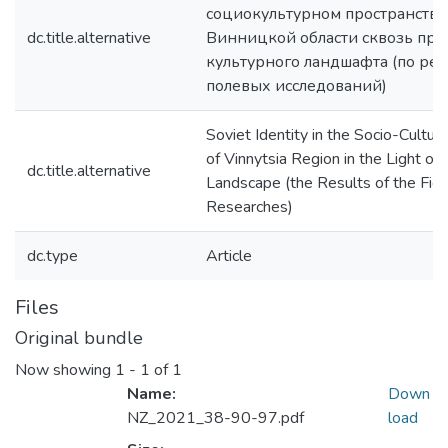
социокультурном пространстве
dc.title.alternative
Винницкой области сквозь при
культурного ландшафта (по рез
полевых исследований)
Soviet Identity in the Socio-Cultur
of Vinnytsia Region in the Light of 
dc.title.alternative
Landscape (the Results of the Fiel
Researches)
dc.type
Article
Files
Original bundle
Now showing
1 - 1 of 1
Name:
Down
NZ_2021_38-90-97.pdf
load