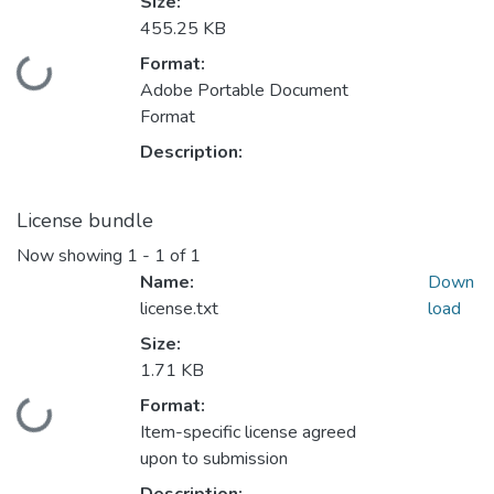
Size:
455.25 KB
ding...
Format:
Adobe Portable Document
Format
Description:
License bundle
Now showing
1 - 1 of 1
Name:
Down
license.txt
load
Size:
1.71 KB
ding...
Format:
Item-specific license agreed
upon to submission