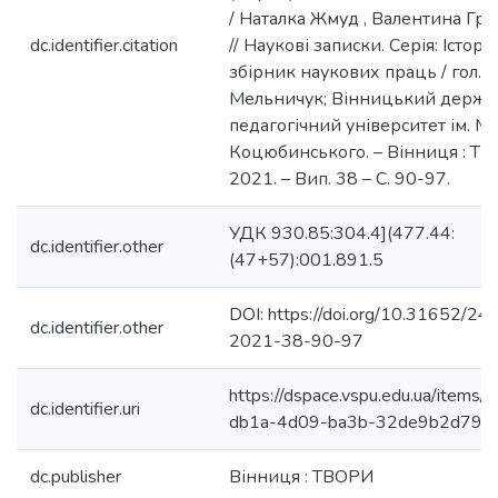
/ Наталка Жмуд , Валентина Гр
dc.identifier.citation
// Наукові записки. Серія: Історія 
збірник наукових праць / гол. ре
Мельничук; Вінницький держ
педагогічний університет ім. М.
Коцюбинського. – Вінниця : ТВ
2021. – Вип. 38 – С. 90-97.
УДК 930.85:304.4](477.44:
dc.identifier.other
(47+57):001.891.5
DOI: https://doi.org/10.31652/2
dc.identifier.other
2021-38-90-97
https://dspace.vspu.edu.ua/items/
dc.identifier.uri
db1a-4d09-ba3b-32de9b2d794
dc.publisher
Вінниця : ТВОРИ