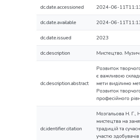
dc.date.accessioned
2024-06-11T11:1
dc.date.available
2024-06-11T11:1
dc.date.issued
2023
dc.description
Мистецтво. Музичн
Розвиток творчого
є важливою складо
dc.description.abstract
мети виділимо мет
Розвиток творчого
професійного рівн
Мозгальова Н. Г.,
мистецтва на заня
dc.identifier.citation
традицій та сучас
участю здобувачів 