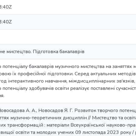
3:40Z
3:40Z
е мистецтво. Підготовка бакалаврів
 потенціалу бакалаврів музичного мистецтва на заняттях
вою їх професійної підготовки. Серед актуальних методів
од інтерактивного навчання, міждисциплінарних зв’язків,
 потенціалу здобувачів освіти реалізує поставлені сучасні
я.
 Новосадова А. А., Новосадов Я. Г. Розвиток творчого потен
ттях музично-теоретичних дисциплін // Мистецтво та освіт
них трансформацій : матеріали Всеукраїнської науково-пр
вищої освіти та молодих учених 09 листопада 2023 року / ре