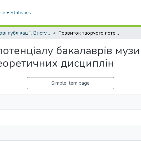
ace
Statistics
Наукові публікації. Виступи
Розвиток творчого потенціалу бакалаврів музичного мистецтва на заняттях музично-теоретичних дисциплін
потенціалу бакалаврів музи
еоретичних дисциплін
Simple item page