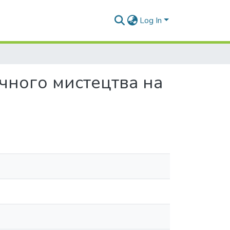
Log In
чного мистецтва на