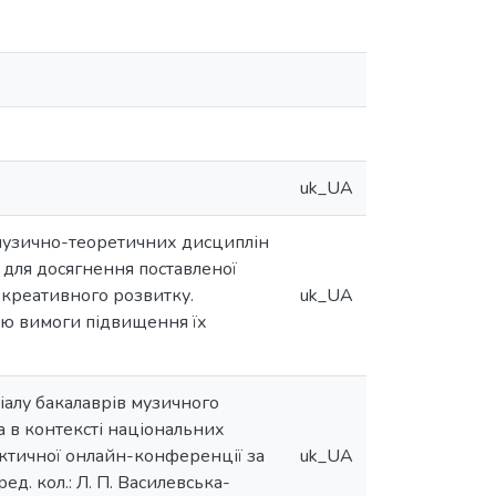
uk_UA
 музично-теоретичних дисциплін
 для досягнення поставленої
 креативного розвитку.
uk_UA
стю вимоги підвищення їх
ціалу бакалаврів музичного
а в контексті національних
актичної онлайн-конференції за
uk_UA
д. кол.: Л. П. Василевська-