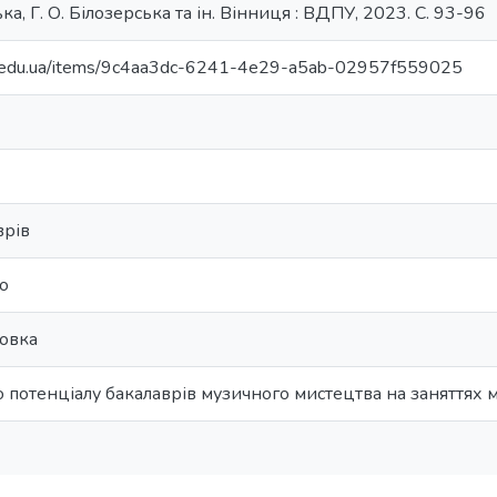
ька, Г. О. Білозерська та ін. Вінниця : ВДПУ, 2023. С. 93-96
pu.edu.ua/items/9c4aa3dc-6241-4e29-a5ab-02957f559025
врів
о
товка
 потенціалу бакалаврів музичного мистецтва на заняттях