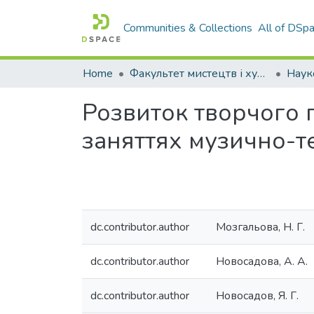
Communities & Collections
All of DSp
Home
Факультет мистецтв і художньо-освітніх технологій
Розвиток творчого 
заняттях музично-т
dc.contributor.author
Мозгальова, Н. Г.
dc.contributor.author
Новосадова, А. А.
dc.contributor.author
Новосадов, Я. Г.