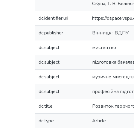
Скупа, Т. В. Белінс
dc.identifier.uri
https://dspace.vs
dc.publisher
Вінниця : ВДПУ
dc.subject
мистецтво
dc.subject
підготовка бакала
dc.subject
музичне мистецтв
dc.subject
професійна підго
dc.title
Розвиток творчого
dc.type
Article